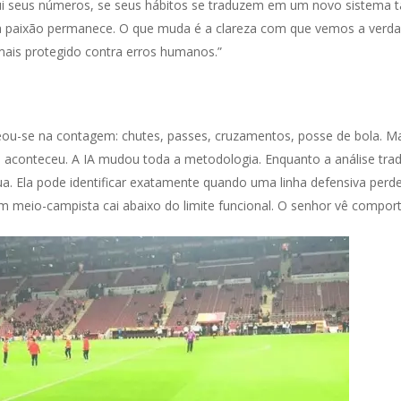
nui seus números, se seus hábitos se traduzem em um novo sistema t
 paixão permanece. O que muda é a clareza com que vemos a verda
ais protegido contra erros humanos.”
eou-se na contagem: chutes, passes, cruzamentos, posse de bola. Mas
aconteceu. A IA mudou toda a metodologia. Enquanto a análise tradic
nua. Ela pode identificar exatamente quando uma linha defensiva pe
um meio-campista cai abaixo do limite funcional. O senhor vê compo