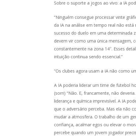
Sobre o suporte a jogos ao vivo: a IA pod
“Ninguém consegue processar vinte gráf
da IA na análise em tempo real não está
sucesso do duelo em uma determinada zo
devem vir como uma única mensagem, com
constantemente na zona 14″. Esses detal
intuição continua sendo essencial.”
“Os clubes agora usam a IA não como um
A IA poderia liderar um time de futebol h
(sorri) “Não. E, francamente, não dever
liderança e química imprevisível. A IA po
que o adversário perceba. Mas ela não c
mudar a atmosfera. O trabalho de um ger
confiança, acalmar egos ou elevar o mor
percebe quando um jovem jogador precisa