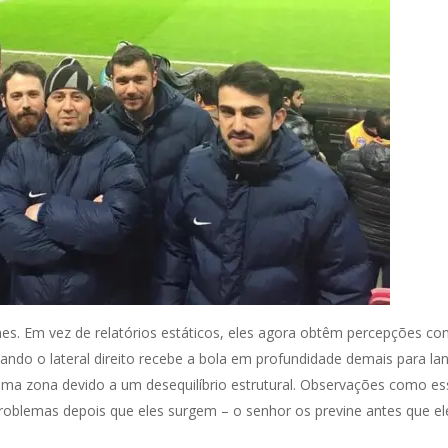
es. Em vez de relatórios estáticos, eles agora obtêm percepções co
ando o lateral direito recebe a bola em profundidade demais para la
ma zona devido a um desequilíbrio estrutural. Observações como es
roblemas depois que eles surgem – o senhor os previne antes que el