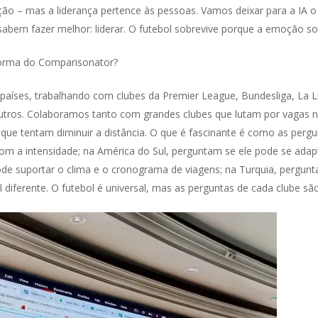
o – mas a liderança pertence às pessoas. Vamos deixar para a IA o q
em fazer melhor: liderar. O futebol sobrevive porque a emoção sob
forma do Comparisonator?
aíses, trabalhando com clubes da Premier League, Bundesliga, La Lig
 outros. Colaboramos tanto com grandes clubes que lutam por vagas
ue tentam diminuir a distância. O que é fascinante é como as pergunt
m a intensidade; na América do Sul, perguntam se ele pode se adapta
ode suportar o clima e o cronograma de viagens; na Turquia, pergunt
 diferente. O futebol é universal, mas as perguntas de cada clube sã