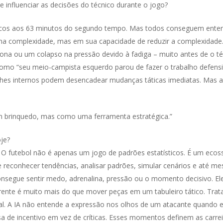
e influenciar as decisões do técnico durante o jogo?
icos aos 63 minutos do segundo tempo. Mas todos conseguem entend
 na complexidade, mas em sua capacidade de reduzir a complexidade
na ou um colapso na pressão devido à fadiga – muito antes de o té
o “seu meio-campista esquerdo parou de fazer o trabalho defensiv
hes internos podem desencadear mudanças táticas imediatas. Mas a 
 brinquedo, mas como uma ferramenta estratégica.”
oje?
ia. O futebol não é apenas um jogo de padrões estatísticos. É um 
de reconhecer tendências, analisar padrões, simular cenários e até me
onsegue sentir medo, adrenalina, pressão ou o momento decisivo. El
ente é muito mais do que mover peças em um tabuleiro tático. Trata-
al. A IA não entende a expressão nos olhos de um atacante quando e
 de incentivo em vez de críticas. Esses momentos definem as carreir