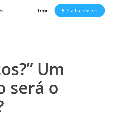
ês
Login
S
t
a
r
t
a
f
r
e
e
t
r
i
a
l
icos?” Um
o será o
?