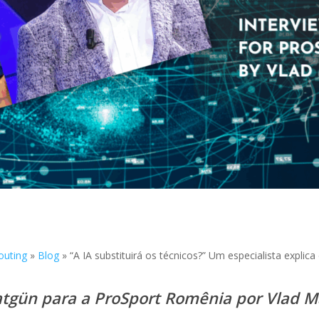
outing
»
Blog
»
“A IA substituirá os técnicos?” Um especialista explic
atgün para a ProSport Romênia
por Vlad M