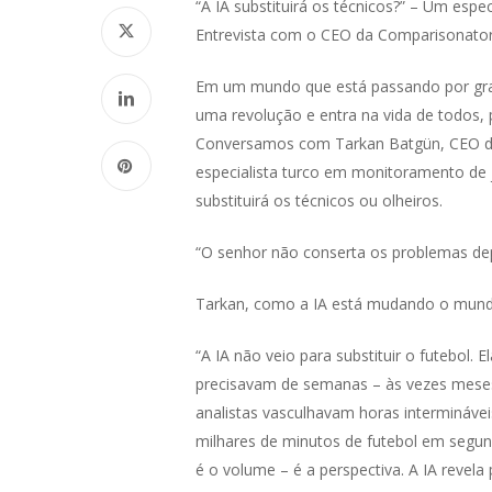
“A IA substituirá os técnicos?” – Um espec
Entrevista com o CEO da Comparisonator
Em um mundo que está passando por grand
uma revolução e entra na vida de todos,
Conversamos com Tarkan Batgün, CEO da 
especialista turco em monitoramento de j
substituirá os técnicos ou olheiros.
“O senhor não conserta os problemas dep
Tarkan, como a IA está mudando o mund
“A IA não veio para substituir o futebol. E
precisavam de semanas – às vezes meses 
analistas vasculhavam horas interminávei
milhares de minutos de futebol em seg
é o volume – é a perspectiva. A IA revel