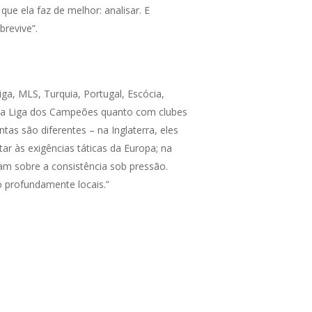
ue ela faz de melhor: analisar. E
revive”.
a, MLS, Turquia, Portugal, Escócia,
 na Liga dos Campeões quanto com clubes
as são diferentes – na Inglaterra, eles
r às exigências táticas da Europa; na
am sobre a consistência sob pressão.
o profundamente locais.”