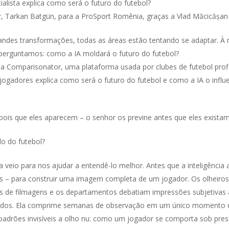
ialista explica como será o futuro do futebol?
, Tarkan Batgün, para a ProSport Romênia, graças a Vlad Măcicășan
es transformações, todas as áreas estão tentando se adaptar. À med
 perguntamos: como a IA moldará o futuro do futebol?
Comparisonator, uma plataforma usada por clubes de futebol profis
ogadores explica como será o futuro do futebol e como a IA o influe
ois que eles aparecem – o senhor os previne antes que eles existam
o do futebol?
la veio para nos ajudar a entendê-lo melhor. Antes que a inteligência a
– para construir uma imagem completa de um jogador. Os olheiros v
s de filmagens e os departamentos debatiam impressões subjetivas at
undos. Ela comprime semanas de observação em um único momento d
a padrões invisíveis a olho nu: como um jogador se comporta sob pre