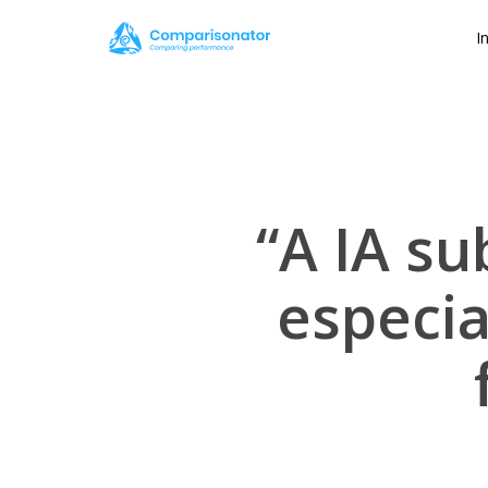
Skip
I
to
main
content
“A IA su
especia