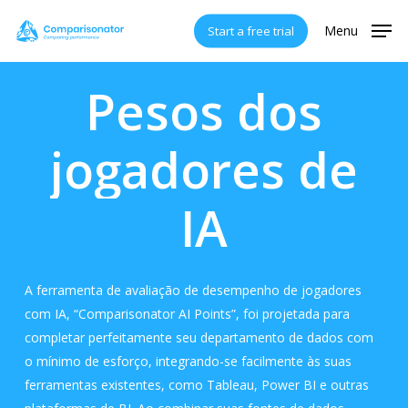
Skip
Menu
Start a free trial
to
main
content
Pesos
dos
jogadores
de
IA
A ferramenta de avaliação de desempenho de jogadores
com IA, “Comparisonator AI Points”, foi projetada para
completar perfeitamente seu departamento de dados com
o mínimo de esforço, integrando-se facilmente às suas
ferramentas existentes, como Tableau, Power BI e outras