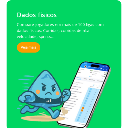
Dados físicos
Compare jogadores em mais de 100 ligas com
dados físicos. Corridas, corridas de alta
velocidade, sprints…
Veja mais