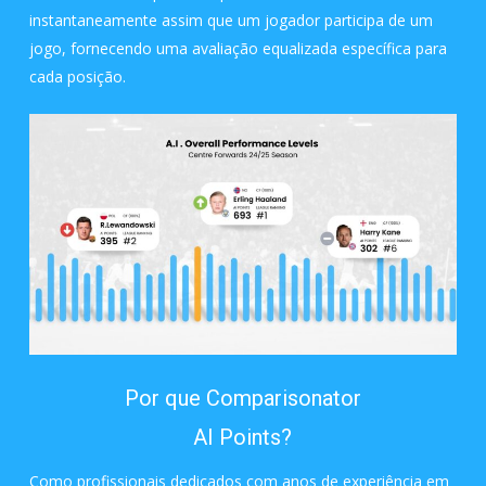
instantaneamente assim que um jogador participa de um
jogo, fornecendo uma avaliação equalizada específica para
cada posição.
Por que Comparisonator
AI Points?
Como profissionais dedicados com anos de experiência em