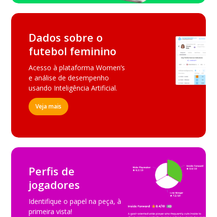
Dados sobre o
futebol feminino
Acesso à plataforma Women’s
e análise de desempenho
usando Inteligência Artificial.
Veja mais
Perfis de
jogadores
Identifique o papel na peça, à
primeira vista!