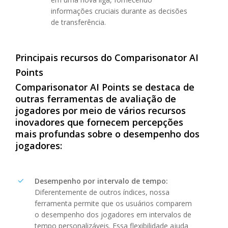
informações cruciais durante as decisões
de transferência.
Principais
recursos
do
Comparisonator
AI
Points
Comparisonator
AI
Points
se
destaca
de
outras
ferramentas
de
avaliação
de
jogadores
por
meio
de
vários
recursos
inovadores
que
fornecem
percepções
mais
profundas
sobre
o
desempenho
dos
jogadores:
Desempenho por intervalo de tempo:
Diferentemente de outros índices, nossa
ferramenta permite que os usuários comparem
o desempenho dos jogadores em intervalos de
tempo personalizáveis. Essa flexibilidade ajuda