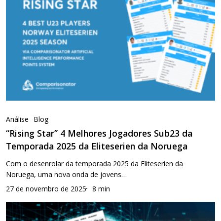
Star”
da
4
Superliga
Melhores
Sérvia
Jogadores
até
Sub23
o
da
momento
Temporada
2025
da
“Rising
Eliteserien
Star”
Análise
Blog
da
4
“Rising Star” 4 Melhores Jogadores Sub23 da
Noruega
Melhores
Temporada 2025 da Eliteserien da Noruega
Jogadores
Com o desenrolar da temporada 2025 da Eliteserien da
Sub23
Noruega, uma nova onda de jovens…
da
27 de novembro de 2025
8 min
Temporada
“A
2025
IA