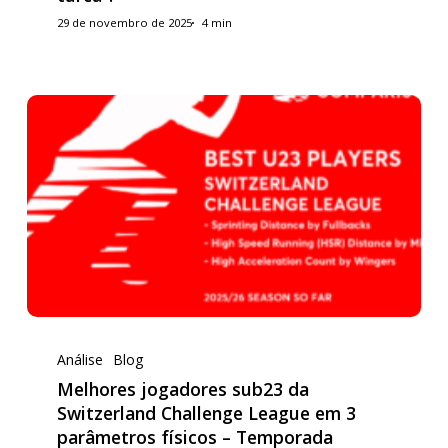
fa
português
29 de novembro de 2025
4 min
lhores
Record:
va
“Os
adores
tinuará
dados
b23
sugerem
que
Rafa
tzerland
Silva
llenge
s
continuará
ague
lhores
a
ser
adores
um
Melhores
dos
râmetros
jogadores
melhores
Análise
Blog
icos
sub23
ca”.
jogadores
Melhores jogadores sub23 da
da
Switzerland Challenge League em 3
da
Switzerland
parâmetros físicos – Temporada
liga
mporada