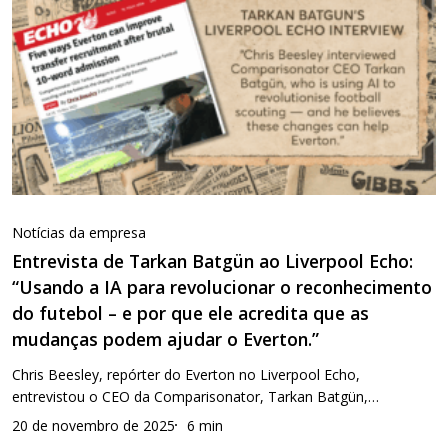
Tarkan
o
Batgün
futuro
ao
do
Liverpool
futebol?
Echo:
“Usando
a
IA
Entrevista
para
de
Notícias da empresa
revolucionar
Tarkan
Entrevista de Tarkan Batgün ao Liverpool Echo:
o
Batgün
“Usando a IA para revolucionar o reconhecimento
reconhecimento
ao
do futebol – e por que ele acredita que as
do
Liverpool
mudanças podem ajudar o Everton.”
futebol
Echo:
Chris Beesley, repórter do Everton no Liverpool Echo,
–
“Usando
entrevistou o CEO da Comparisonator, Tarkan Batgün,…
e
a
20 de novembro de 2025
6 min
por
IA