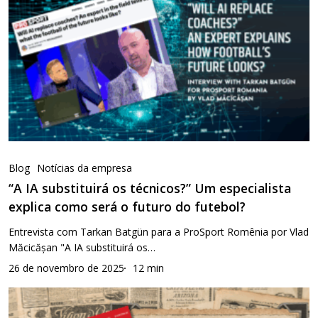
da
substituirá
Eliteserien
os
da
técnicos?”
Noruega
Um
especialista
explica
como
será
“A
o
IA
Blog
Notícias da empresa
futuro
substituirá
“A IA substituirá os técnicos?” Um especialista
do
os
explica como será o futuro do futebol?
futebol?
técnicos?”
Entrevista com Tarkan Batgün para a ProSport Romênia por Vlad
Um
Măcicășan "A IA substituirá os…
especialista
26 de novembro de 2025
12 min
explica
Entrevista
como
de
será