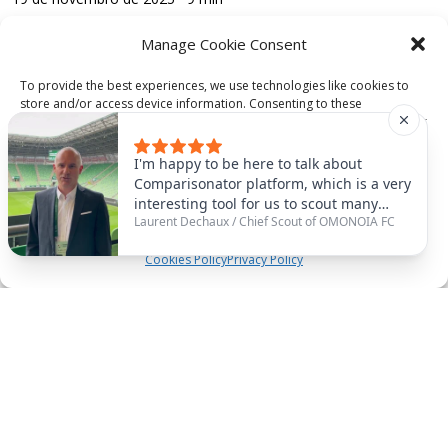
o
da
Entrevista
Everton.”
Superliga
Manage Cookie Consent
de
Feminina
To provide the best experiences, we use technologies like cookies to
Tarkan
da
store and/or access device information. Consenting to these
Batgün
Bélgica
technologies will allow us to process data such as browsing behavior or
unique IDs on this site. Not consenting or withdrawing consent, may
ao
2025/26
adversely affect certain features and functions.
I'm happy to be here to talk about
Sport24
até
Comparisonator platform, which is a very
da
o
interesting tool for us to scout many
Accept
Grécia:
momento
Laurent Dechaux
/
Chief Scout of OMONOIA FC
players all over the world, especially in
Western Europe. And it's a fantastic
“Estes
Cookies Policy
Privacy Policy
asset to have that kind of tool, to be able
são
Entrevista
to follow the right players, to compare
os
de
Blog
Notícias da empresa
with the power players in our team, and
jovens
to have, let's say, better efficiency in the
Tarkan
Entrevista de Tarkan Batgün ao Sport24 da
scouting department in the club. So
futebolistas
Batgün
Grécia: “Estes são os jovens futebolistas gregos
that's fantastic, and I hope you get a lot
gregos
ao
que se destacam”
of success in the future for the platform.
que
Sport24
Um dos jornalistas esportivos mais lidos e seguidos da Grécia,
se
da
Vasilis Sambrakos, entrevistou o CEO…