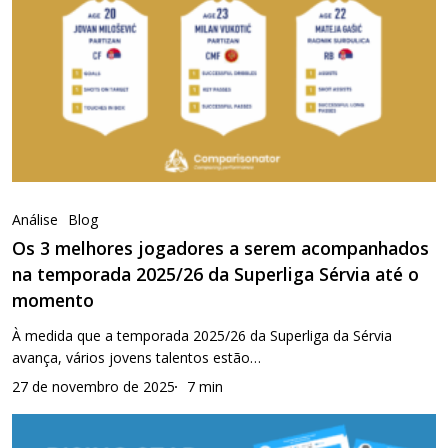
Temporada
melhores
Semana
2025/26
jogadores
5
até
a
da
o
serem
Liga
momento
acompanhados
dos
na
Campeões
temporada
da
2025/26
UEFA
Os
da
–
3
Análise
Blog
Superliga
Temporada
melhores
Os 3 melhores jogadores a serem acompanhados
Sérvia
2025/26
jogadores
na temporada 2025/26 da Superliga Sérvia até o
até
até
a
momento
o
o
serem
À medida que a temporada 2025/26 da Superliga da Sérvia
momento
momento
acompanhados
avança, vários jovens talentos estão…
na
27 de novembro de 2025
7 min
temporada
“Rising
2025/26