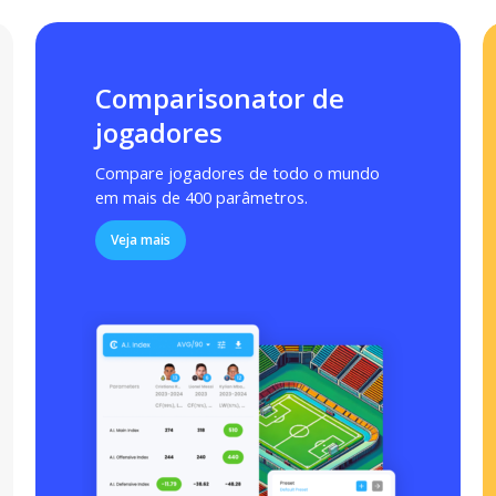
Comparisonator de
jogadores
Compare jogadores de todo o mundo
em mais de 400 parâmetros.
Veja mais