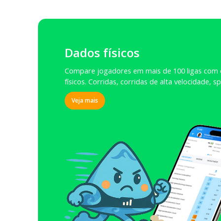
Dados físicos
Compare jogadores em mais de 100 ligas com
físicos. Corridas, corridas de alta velocidade, s
Veja mais