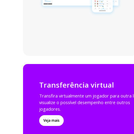
Transferência virtual
Transfira virtualmente um jogador para outra l
visualize o possível desempenho entre outros
jogadores.
Veja mais