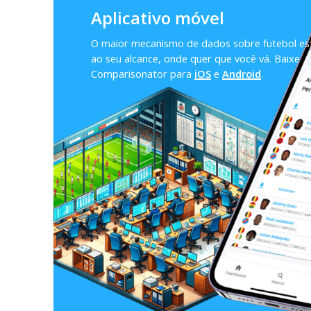
Aplicativo móvel
O maior mecanismo de dados sobre futebol es
ao seu alcance, onde quer que você vá. Baixe
Comparisonator para
iOS
e
Android
.