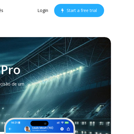
ês
Login
S
t
a
r
t
a
f
r
e
e
t
r
i
a
l
 Pro
ecisão de um