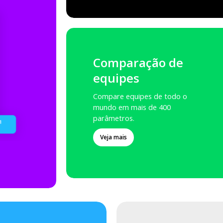
Comparação de
equipes
Compare equipes de todo o
mundo em mais de 400
parâmetros.
Veja mais