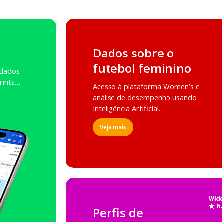
Dados sobre o
futebol feminino
 dados
prints…
Acesso à plataforma Women’s e
análise de desempenho usando
Inteligência Artificial.
Veja mais
Perfis de