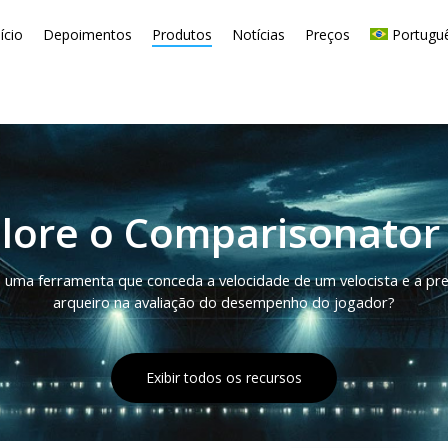
nício
Depoimentos
Produtos
Notícias
Preços
Portugu
lore o Comparisonator
 uma ferramenta que conceda a velocidade de um velocista e a pr
arqueiro na avaliação do desempenho do jogador?
E
x
i
b
i
r
t
o
d
o
s
o
s
r
e
c
u
r
s
o
s