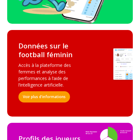
Données sur le
football féminin
Accès à la plateforme des
femmes et analyse des
performances à l’aide de
l’intelligence artificielle.
Voir plus d'informations
Profils des joueurs