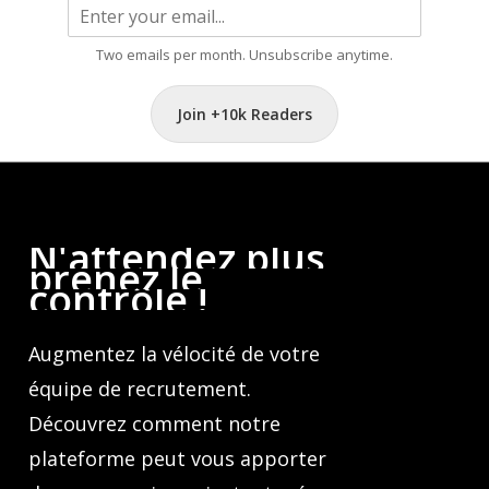
Two emails per month. Unsubscribe anytime.
Join +10k Readers
N'attendez
plus,
prenez
le
contrôle
!
Augmentez la vélocité de votre
équipe de recrutement.
Découvrez comment notre
plateforme peut vous apporter