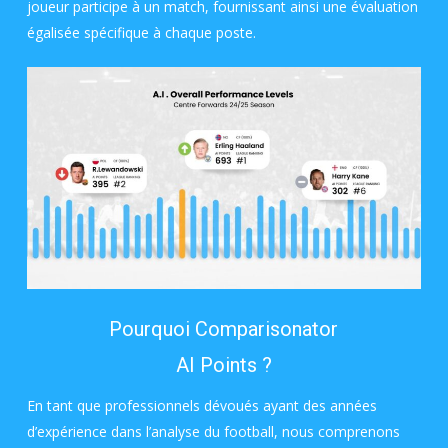
joueur participe à un match, fournissant ainsi une évaluation
égalisée spécifique à chaque poste.
Pourquoi Comparisonator
AI Points ?
En tant que professionnels dévoués ayant des années
d’expérience dans l’analyse du football, nous comprenons