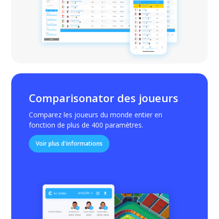
Comparisonator des joueurs
Comparez les joueurs du monde entier en
fonction de plus de 400 paramètres.
Voir plus d'informations