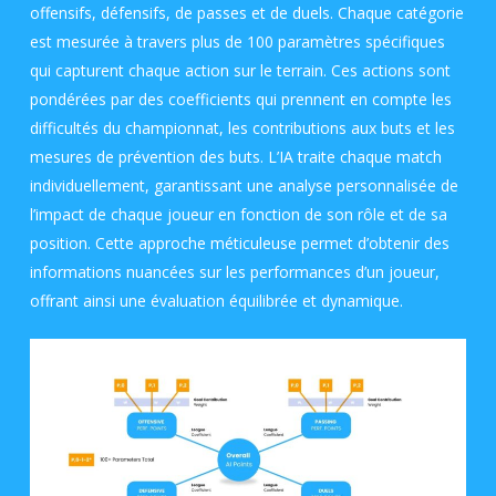
offensifs, défensifs, de passes et de duels. Chaque catégorie
est mesurée à travers plus de 100 paramètres spécifiques
qui capturent chaque action sur le terrain. Ces actions sont
pondérées par des coefficients qui prennent en compte les
difficultés du championnat, les contributions aux buts et les
mesures de prévention des buts. L’IA traite chaque match
individuellement, garantissant une analyse personnalisée de
l’impact de chaque joueur en fonction de son rôle et de sa
position. Cette approche méticuleuse permet d’obtenir des
informations nuancées sur les performances d’un joueur,
offrant ainsi une évaluation équilibrée et dynamique.