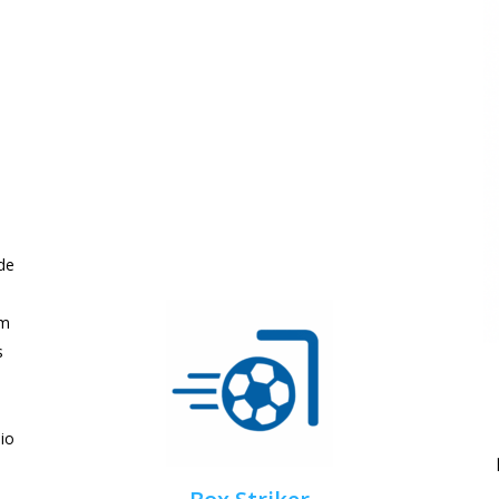
de
em
s
s
io