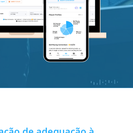
cação
de
adequação
à