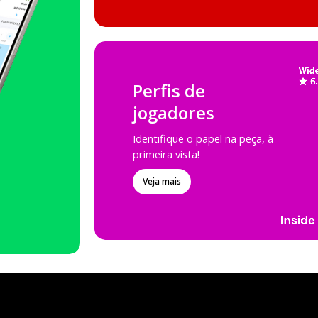
Perfis de
jogadores
Identifique o papel na peça, à
primeira vista!
Veja mais