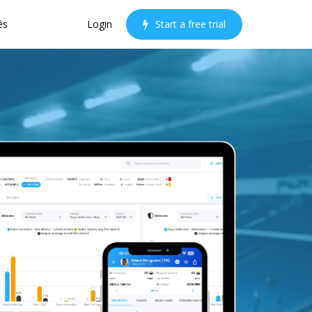
ês
Login
S
t
a
r
t
a
f
r
e
e
t
r
i
a
l