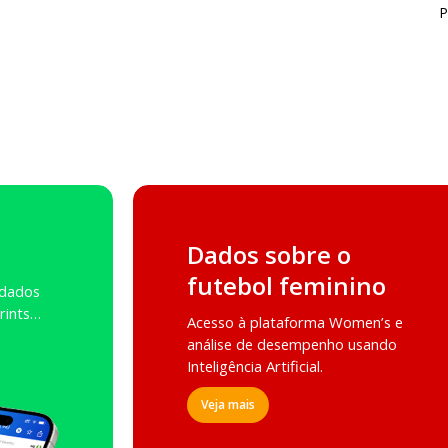
P
Dados sobre o
futebol feminino
 dados
prints…
Acesso à plataforma Women’s e
análise de desempenho usando
Inteligência Artificial.
Veja mais