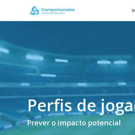
Skip
I
to
main
content
Perfis de jog
Prever o impacto potencial