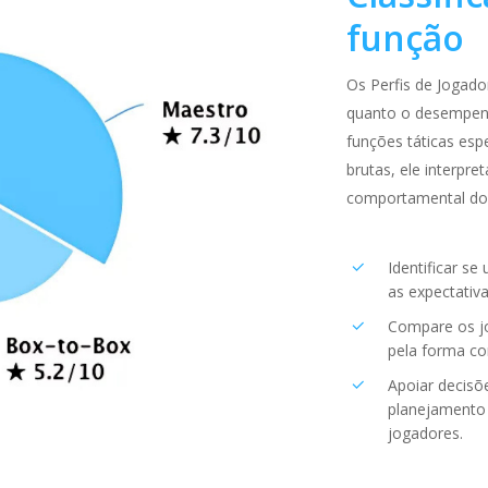
função
Os Perfis de Jogado
quanto o desempen
funções táticas espe
brutas, ele interpre
comportamental do
Identificar s
as
expectativ
Compare os j
pela forma c
Apoiar decisõ
planejamento
jogadores.