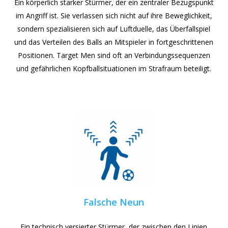
Ein körperlich starker Stürmer, der ein zentraler Bezugspunkt
im Angriff ist. Sie verlassen sich nicht auf ihre Beweglichkeit,
sondern spezialisieren sich auf Luftduelle, das Überfallspiel
und das Verteilen des Balls an Mitspieler in fortgeschrittenen
Positionen. Target Men sind oft an Verbindungssequenzen
und gefährlichen Kopfballsituationen im Strafraum beteiligt.
Falsche Neun
Ein technisch versierter Stürmer, der zwischen den Linien