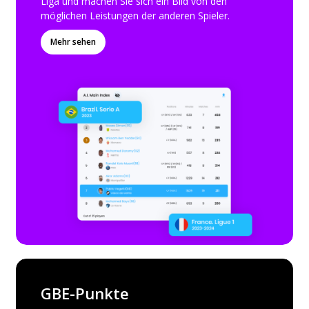
Liga und machen Sie sich ein Bild von den
möglichen Leistungen der anderen Spieler.
Mehr sehen
GBE-Punkte