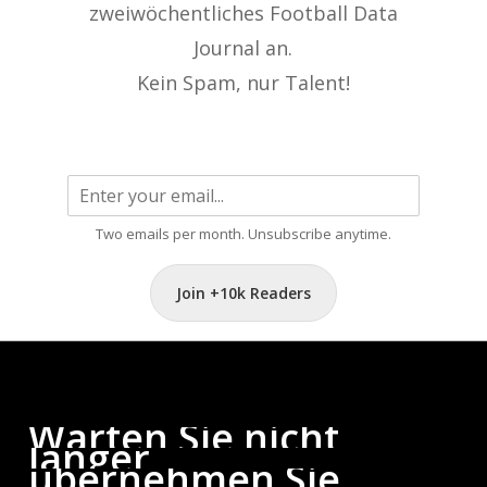
zweiwöchentliches Football Data
Journal an.
Kein Spam, nur Talent!
Two emails per month. Unsubscribe anytime.
Join +10k Readers
Warten
Sie
nicht
länger,
übernehmen
Sie