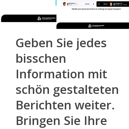
Geben
Sie
jedes
bisschen
Information
mit
schön
gestalteten
Berichten
weiter.
Bringen
Sie
Ihre