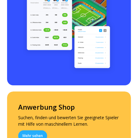
Anwerbung Shop
Suchen, finden und bewerten Sie geeignete Spieler
mit Hilfe von maschinellem Lernen.
Mehr sehen