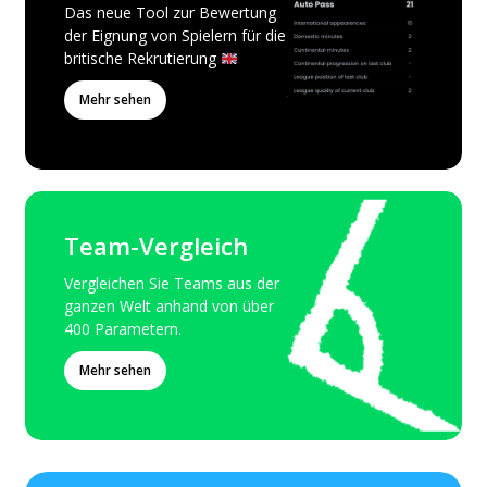
Das neue Tool zur Bewertung
der Eignung von Spielern für die
britische Rekrutierung
Mehr sehen
Team-Vergleich
Vergleichen Sie Teams aus der
ganzen Welt anhand von über
400 Parametern.
Mehr sehen