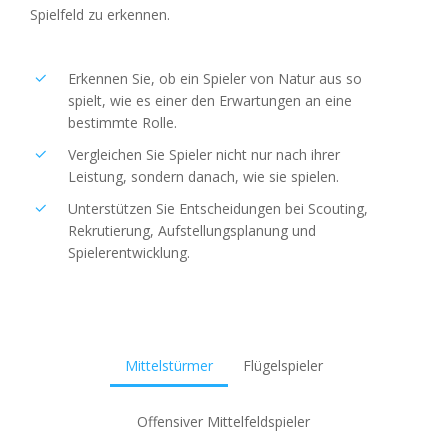
Spielfeld zu erkennen.
Erkennen Sie, ob ein Spieler von Natur aus so
spielt, wie es einer
den Erwartungen an eine
bestimmte Rolle
.
Vergleichen Sie Spieler nicht nur nach ihrer
Leistung,
sondern danach, wie sie spielen
.
Unterstützen Sie Entscheidungen
bei Scouting,
Rekrutierung, Aufstellungsplanung und
Spielerentwicklung.
Mittelstürmer
Flügelspieler
Offensiver Mittelfeldspieler