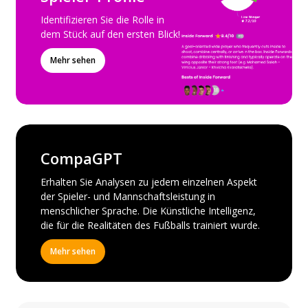
Identifizieren Sie die Rolle in
dem Stück auf den ersten Blick!
Mehr sehen
CompaGPT
Erhalten Sie Analysen zu jedem einzelnen Aspekt
der Spieler- und Mannschaftsleistung in
menschlicher Sprache. Die Künstliche Intelligenz,
die für die Realitäten des Fußballs trainiert wurde.
Mehr sehen