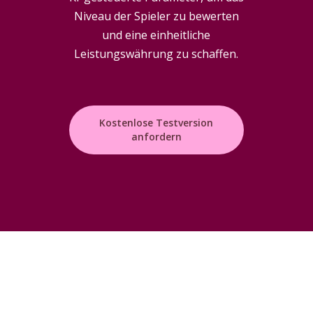
Niveau
der
Spieler
zu
bewerten
und
eine
einheitliche
Leistungswährung
zu
schaffen.
Kostenlose Testversion
anfordern