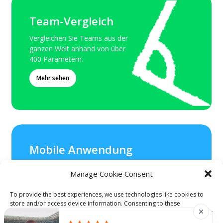
Team-Vergleich
Vergleichen Sie Teams aus der
ganzen Welt anhand von über
400 Parametern.
Mehr sehen
Mobile Anwendung
Die größte Fußballdatenbank steht Ihnen überall
Manage Cookie Consent
zur Verfügung. Herunterladen Comparisonator für
iOS
und
Android
.
To provide the best experiences, we use technologies like cookies to
store and/or access device information. Consenting to these
technologies will allow us to process data such as browsing behavior or
unique IDs on this site. Not consenting or withdrawing consent, may