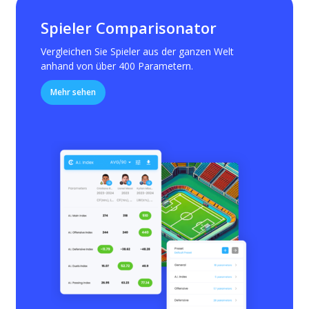
Spieler Comparisonator
Vergleichen Sie Spieler aus der ganzen Welt
anhand von über 400 Parametern.
Mehr sehen