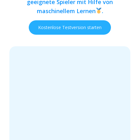
geeignete Spieler mit Hilfe von
maschinellem Lernen
.
K
o
s
t
e
n
l
o
s
e
T
e
s
t
v
e
r
s
i
o
n
s
t
a
r
t
e
n