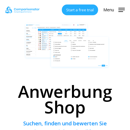
Skip
Menu
Start a free trial
to
main
content
Anwerbung
Shop
Suchen, finden und bewerten Sie