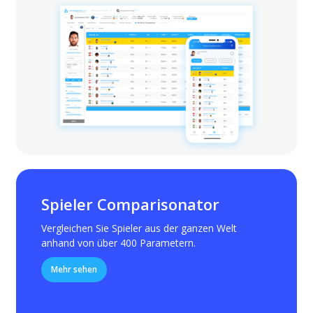
Spieler Comparisonator
Vergleichen Sie Spieler aus der ganzen Welt
anhand von über 400 Parametern.
Mehr sehen