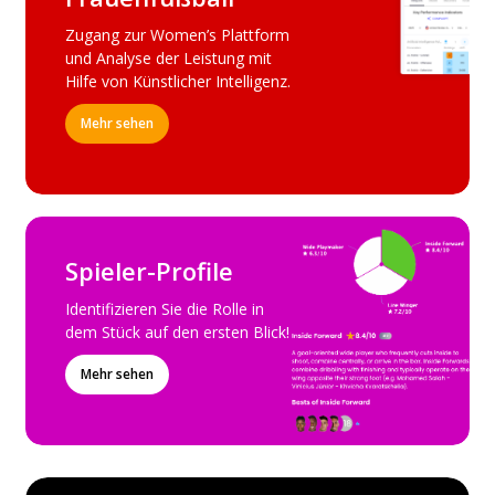
Zugang zur Women’s Plattform
und Analyse der Leistung mit
Hilfe von Künstlicher Intelligenz.
Mehr sehen
Spieler-Profile
Identifizieren Sie die Rolle in
dem Stück auf den ersten Blick!
Mehr sehen