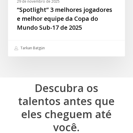
29 de novembro de 2025
17
“Spotlight” 3 melhores jogadores
de
e melhor equipe da Copa do
2025
Mundo Sub-17 de 2025
Tarkan Batgün
Descubra
os
talentos
antes
que
eles
cheguem
até
você.