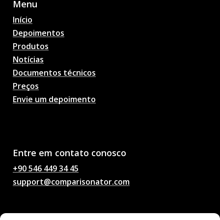
Menu
Início
Depoimentos
Produtos
Notícias
Documentos técnicos
Preços
Envie um depoimento
Previsões de partidas de
futebol com IA,
probabilidades, análises,
bate-papo sobre futebol
Entre em contato conosco
+90 546 449 34 45
support@comparisonator.com
Legal