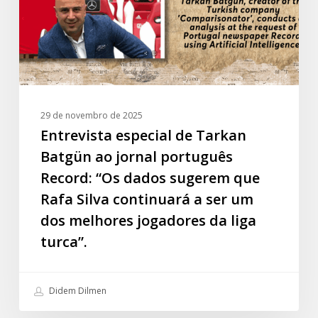
jornal
português
Record:
“Os
dados
sugerem
29 de novembro de 2025
que
Entrevista especial de Tarkan
Rafa
Batgün ao jornal português
Silva
Record: “Os dados sugerem que
continuará
Rafa Silva continuará a ser um
a
dos melhores jogadores da liga
ser
um
turca”.
dos
melhores
Didem Dilmen
jogadores
da