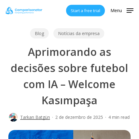
Skip
Menu
Start a free trial
to
main
content
Blog
Notícias da empresa
Aprimorando as
decisões sobre futebol
com IA – Welcome
Kasımpaşa
Tarkan Batgün
2 de dezembro de 2025
4 min read