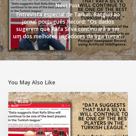
Next Post
Entrevista especial de Tarkan Batgün ao
jornal português Record: "Os dados
sugerem que Rafa Silva continuará a ser
um dos melhores jogadores da liga turca".
You May Also Like
Entrevista
BLOG
especial
de
Tarkan
Batgün
ao