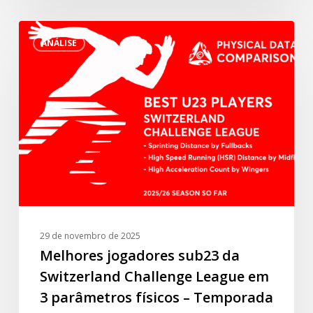
liga
Melhores
turca”.
ANÁLISE
jogadores
sub23
da
Switzerland
Challenge
League
em
3
parâmetros
físicos
–
29 de novembro de 2025
Temporada
Melhores jogadores sub23 da
2025/26
Switzerland Challenge League em
até
3 parâmetros físicos – Temporada
o