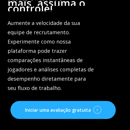
mais,
assuma
o
controle!
Aumente a velocidade da sua
equipe de recrutamento.
Experimente como nossa
plataforma pode trazer
comparações instantâneas de
jogadores e análises completas de
desempenho diretamente para
seu fluxo de trabalho.
Iniciar uma avaliação gratuita