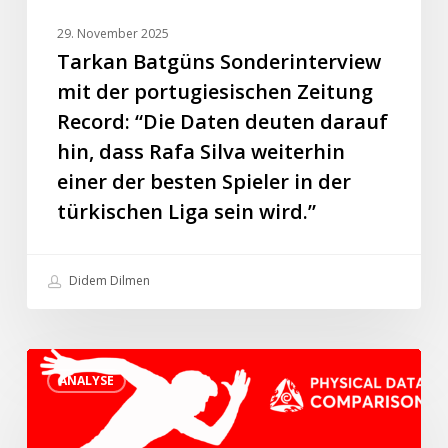
darauf
29. November 2025
hin,
Tarkan Batgüns Sonderinterview
dass
mit der portugiesischen Zeitung
Rafa
Record: “Die Daten deuten darauf
Silva
hin, dass Rafa Silva weiterhin
weiterhin
einer der besten Spieler in der
einer
der
türkischen Liga sein wird.”
besten
Spieler
Didem Dilmen
in
der
türkischen
Die
Liga
ANALYSE
besten
sein
U23-
wird.”
Spieler