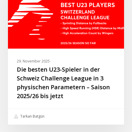
in
der
Schweiz
Challenge
League
in
3
physischen
29. November 2025
Parametern
Die besten U23-Spieler in der
–
Schweiz Challenge League in 3
Saison
physischen Parametern – Saison
2025/26
2025/26 bis jetzt
bis
jetzt
Tarkan Batgün