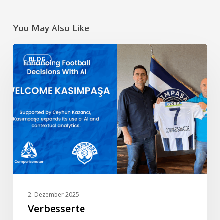
You May Also Like
Verbesserte
BLOG
Fußballentscheidungen
mit
KI
–
Willkommen
Kasımpaşa
2. Dezember 2025
Verbesserte