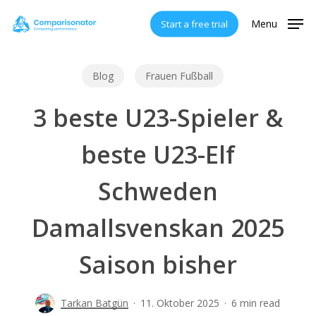
Skip
Menu
Start a free trial
to
main
content
Blog
Frauen Fußball
3 beste U23-Spieler &
beste U23-Elf
Schweden
Damallsvenskan 2025
Saison bisher
Tarkan Batgün
11. Oktober 2025
6 min read