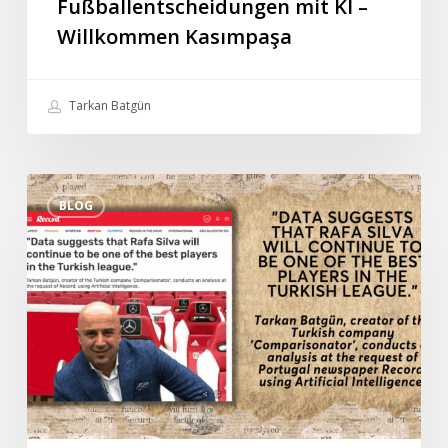
Fußballentscheidungen mit KI –
Willkommen Kasımpaşa
Tarkan Batgün
Tarkan
BLOG
Batgüns
Sonderinterview
mit
der
portugiesischen
Zeitung
Record:
“Die
Daten
deuten