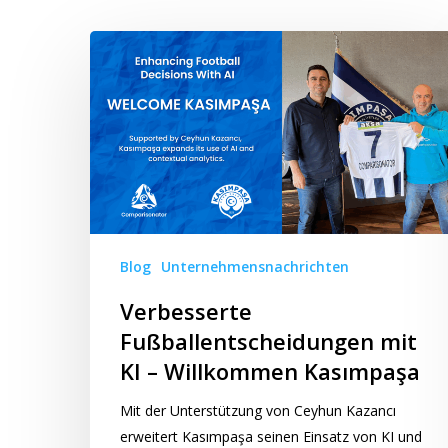
Verbesserte
Fußballentscheidungen
mit
KI
–
Willkommen
Kasımpaşa
Blog
Unternehmensnachrichten
Verbesserte
Fußballentscheidungen mit
KI – Willkommen Kasımpaşa
Mit der Unterstützung von Ceyhun Kazancı
erweitert Kasımpaşa seinen Einsatz von KI und