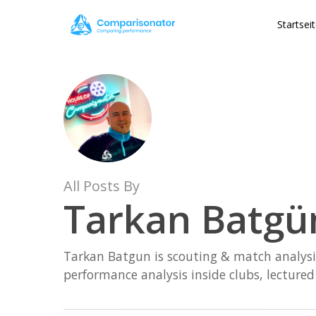
Skip
Startsei
to
main
content
All Posts By
Tarkan Batgü
Tarkan Batgun is scouting & match analysis 
performance analysis inside clubs, lecture