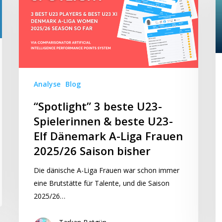
U
U23-
Sp
Spielerinnen
Be
&
S
beste
L
U23-
F
Elf
Analyse
Blog
2
Dänemark
S
A-
“Spotlight” 3 beste U23-
bi
Liga
Spielerinnen & beste U23-
Frauen
Elf Dänemark A-Liga Frauen
2025/26
2025/26 Saison bisher
Saison
bisher
Die dänische A-Liga Frauen war schon immer
eine Brutstätte für Talente, und die Saison
2025/26…