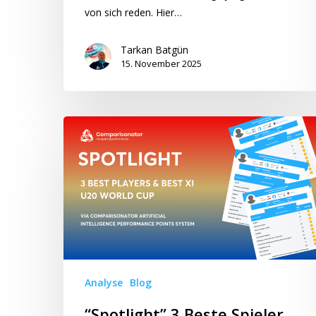
von sich reden. Hier…
Tarkan Batgün
15. November 2025
“Spotlight”
3
Beste
Spieler
&
Beste
XI
U20
Weltmeisterschaft
Analyse
Blog
2025
“Spotlight” 3 Beste Spieler