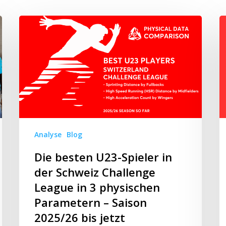
Die
“S
besten
3
U23-
B
Spieler
Sp
in
&
der
B
Schweiz
XI
Challenge
U
League
We
Analyse
Blog
in
2
3
Die besten U23-Spieler in
physischen
der Schweiz Challenge
Parametern
League in 3 physischen
–
Parametern – Saison
Saison
2025/26 bis jetzt
2025/26