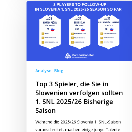
Top
3
Spieler,
die
Sie
in
Slowenien
verfolgen
sollten
Analyse
Blog
1.
SNL
Top 3 Spieler, die Sie in
2025/26
Slowenien verfolgen sollten
Bisherige
1. SNL 2025/26 Bisherige
Saison
Saison
Während die 2025/26 Slovenia 1. SNL-Saison
voranschreitet, machen einige junge Talente