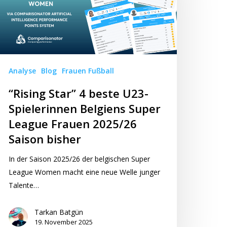
23-
ielerinnen
lgiens
uper
eague
Analyse
Blog
Frauen Fußball
rauen
025/26
“Rising Star” 4 beste U23-
aison
Spielerinnen Belgiens Super
sher
League Frauen 2025/26
Saison bisher
In der Saison 2025/26 der belgischen Super
League Women macht eine neue Welle junger
Talente…
Tarkan Batgün
19. November 2025