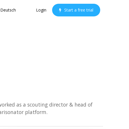
Deutsch
Login
S
t
a
r
t
a
f
r
e
e
t
r
i
a
l
worked as a scouting director & head of
arisonator platform.