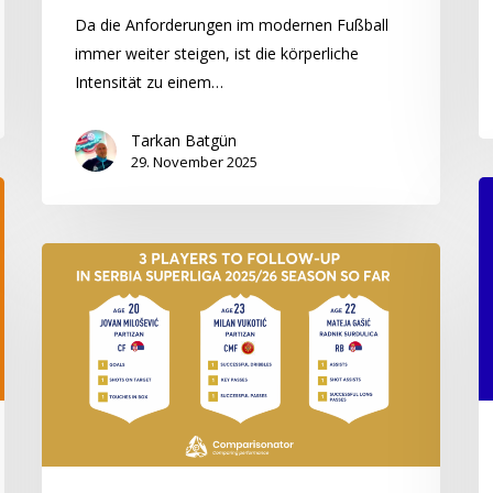
bis
Da die Anforderungen im modernen Fußball
jetzt
immer weiter steigen, ist die körperliche
Intensität zu einem…
Tarkan Batgün
29. November 2025
“S
3
b
Top
U
3
Sp
Spieler,
&
die
b
man
U
in
El
der
de
serbischen
U
Superliga