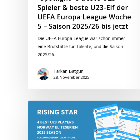
Europa
Spieler & beste U23-Elf der
League
UEFA Europa League Woche
Woche
5 – Saison 2025/26 bis jetzt
5
–
Die UEFA Europa League war schon immer
Saison
eine Brutstätte für Talente, und die Saison
2025/26
2025/26…
bis
jetzt
Tarkan Batgün
28. November 2025
“Rising
Star”
4
beste
U23-