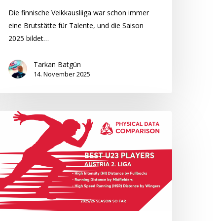
Die finnische Veikkausliiga war schon immer
eine Brutstätte für Talente, und die Saison
2025 bildet…
Tarkan Batgün
14. November 2025
ie
esten
23-
ieler
terreichs
ga