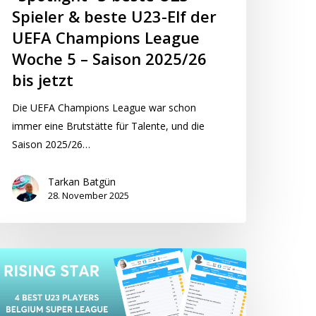
hampions
Spieler & beste U23-Elf der
eague
UEFA Champions League
oche
Woche 5 – Saison 2025/26
bis jetzt
aison
Die UEFA Champions League war schon
025/26
immer eine Brutstätte für Talente, und die
s
Saison 2025/26…
tzt
Tarkan Batgün
28. November 2025
ising
ar”
este