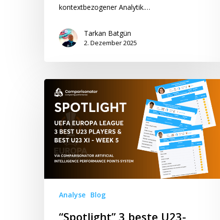
kontextbezogener Analytik.…
Tarkan Batgün
2. Dezember 2025
“Spotlight”
3
beste
U23-
Spieler
&
beste
U23-
Elf
Analyse
Blog
der
UEFA
“Spotlight” 3 beste U23-