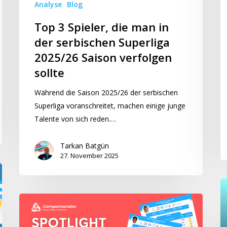
Analyse
Blog
C
2025/26
L
Saison
Top 3 Spieler, die man in
W
verfolgen
der serbischen Superliga
5
sollte
2025/26 Saison verfolgen
–
sollte
S
2
Während die Saison 2025/26 der serbischen
bi
Superliga voranschreitet, machen einige junge
je
Talente von sich reden.…
Tarkan Batgün
27. November 2025
“R
St
“Spotlight”
4
3
b
beste