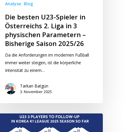
Analyse
Blog
hysischen
Die besten U23-Spieler in
arametern
Österreichs 2. Liga in 3
physischen Parametern –
sherige
Bisherige Saison 2025/26
aison
025/26
Da die Anforderungen im modernen Fußball
immer weiter steigen, ist die körperliche
Intensität zu einem…
Tarkan Batgün
3. November 2025
op