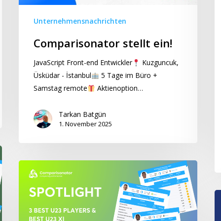
3
Unternehmensnachrichten
p
P
Comparisonator stellt ein!
–
Bi
JavaScript Front-end Entwickler
Kuzguncuk,
S
Üsküdar - İstanbul
5 Tage im Büro +
2
Samstag remote
Aktienoption…
Tarkan Batgün
1. November 2025
“Spotlight”
3
beste
T
U23-
3
Spieler