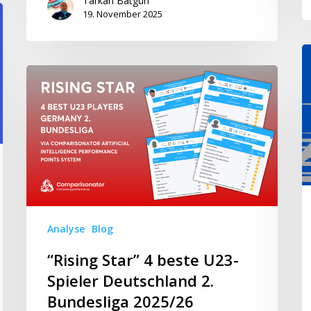
Tarkan Batgün
19. November 2025
“S
3
“Rising
b
Star”
U
4
Sp
beste
&
U23-
b
Spieler
Fi
Deutschland
U
2.
XI
Bundesliga
Analyse
Blog
Fi
2025/26
Ve
Bisherige
“Rising Star” 4 beste U23-
–
Saison
Spieler Deutschland 2.
S
Bundesliga 2025/26
2