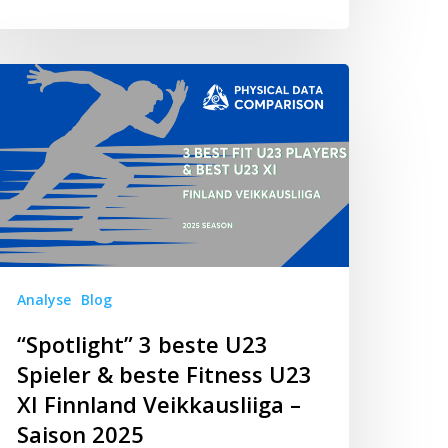
potlight”
este
23
ieler
este
tness
23
Analyse
Blog
nnland
“Spotlight” 3 beste U23
ikkausliiga
Spieler & beste Fitness U23
XI Finnland Veikkausliiga –
aison
Saison 2025
025