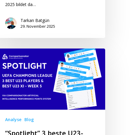
2025 bildet da…
Tarkan Batgün
29. November 2025
potlight”
este
23-
ieler
este
23-
f
Analyse
Blog
r
EFA
“Spotlight” 3 beste U23-