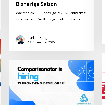
Bisherige Saison
Während die 2. Bundesliga 2025/26 entwickelt
sich eine neue Welle junger Talente, die sich
in…
Tarkan Batgün
12. November 2025
D
b
Comparisonator
U
stellt
Sp
ein!
in
Ös
2.
Li
in