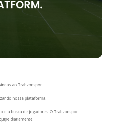
vindas ao Trabzonspor
izando nossa plataforma.
to e a busca de jogadores. O Trabzonspor
quipe diariamente.