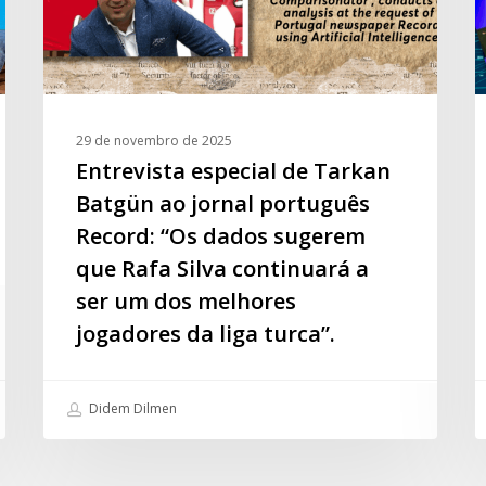
jornal
e
português
e
Record:
c
“Os
s
dados
o
29 de novembro de 2025
sugerem
f
Entrevista especial de Tarkan
que
d
Batgün ao jornal português
Rafa
f
Record: “Os dados sugerem
Silva
que Rafa Silva continuará a
continuará
a
ser um dos melhores
ser
jogadores da liga turca”.
um
dos
melhores
Didem Dilmen
jogadores
da