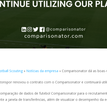
tball Scouting
»
Notícias da empresa
»
Comparisonator dá as boas-
zonspor renovou o contrato com o Comparisonator e continuará util
 comparação de dados de futebol Comparisonator para o recrutamen
e a janela de transferências, além de visualizar o desempenho da e