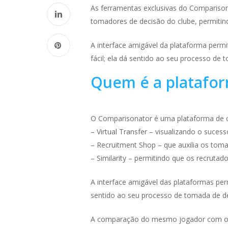
As ferramentas exclusivas do Comparisona
tomadores de decisão do clube, permitin
A interface amigável da plataforma perm
fácil; ela dá sentido ao seu processo de 
Quem é a platafo
O Comparisonator é uma plataforma de co
– Virtual Transfer – visualizando o sucess
– Recruitment Shop – que auxilia os tom
– Similarity – permitindo que os recrut
A interface amigável das plataformas per
sentido ao seu processo de tomada de d
A comparação do mesmo jogador com o m