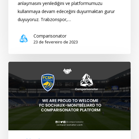
anlaşmasını yenilediğini ve platformumuzu
kullanmaya devam edeceğini duyurmaktan gurur
duyuyoruz. Trabzonspor,…
Comparisonator
23 de fevereiro de 2023
Comparisonator
dá
as
boas-
vindas
ao
FC
Sochaux-
Montbéliard