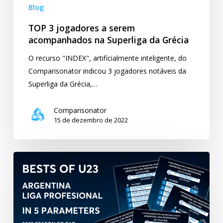
Grécia
Blog
TOP 3 jogadores a serem
acompanhados na Superliga da Grécia
O recurso "INDEX", artificialmente inteligente, do
Comparisonator indicou 3 jogadores notáveis da
Superliga da Grécia,…
Comparisonator
15 de dezembro de 2022
Melhores
jogadores
sub-
23
da
Liga