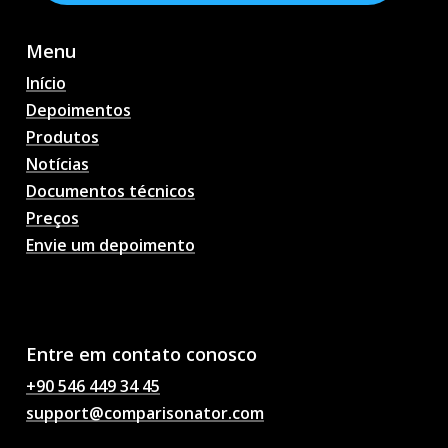
Menu
Início
Depoimentos
Produtos
Notícias
Documentos técnicos
Preços
Envie um depoimento
Previsões de partidas de
futebol com IA,
probabilidades, análises,
bate-papo sobre futebol
Entre em contato conosco
+90 546 449 34 45
support@comparisonator.com