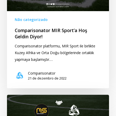
Não categorizado
Comparisonator MIR Sport’a Hoş
Geldin Diyor!
Comparisonator platformu, MIR Sport ile birlikte
Kuzey Afrika ve Orta Doğu bölgelerinde ortaklık
yapmaya başlamıştır.…
Comparisonator
21 de dezembro de 2022
Comparisonator
dá
as