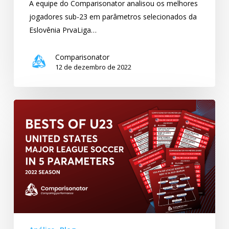
A equipe do Comparisonator analisou os melhores
jogadores sub-23 em parâmetros selecionados da
Eslovênia PrvaLiga…
Comparisonator
12 de dezembro de 2022
Melhores
jogadores
sub-
23
da
Major
League
Soccer
dos
Estados