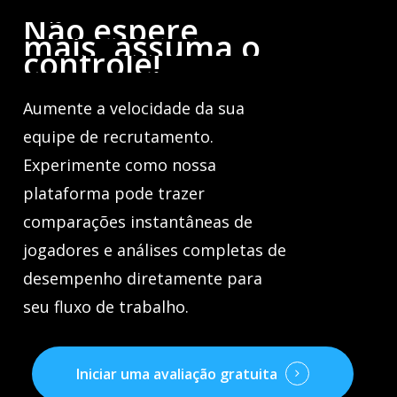
Não
espere
mais,
assuma
o
controle!
Aumente a velocidade da sua
equipe de recrutamento.
Experimente como nossa
plataforma pode trazer
comparações instantâneas de
jogadores e análises completas de
desempenho diretamente para
seu fluxo de trabalho.
Iniciar uma avaliação gratuita