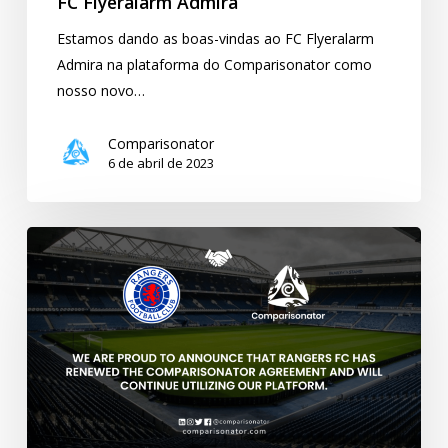
FC Flyeralarm Admira
Estamos dando as boas-vindas ao FC Flyeralarm
Admira na plataforma do Comparisonator como
nosso novo…
Comparisonator
6 de abril de 2023
Comparisonator
dá
as
boas-
vindas
ao
Rangers
FC