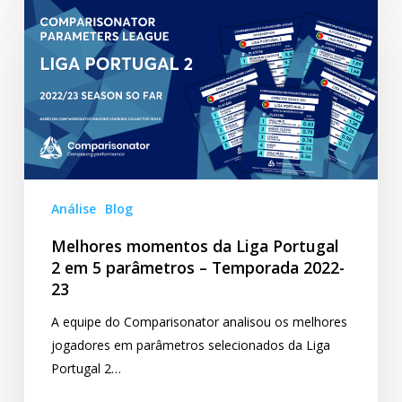
momentos
da
Liga
Portugal
2
em
5
parâmetros
–
Análise
Blog
Temporada
Melhores momentos da Liga Portugal
2022-
2 em 5 parâmetros – Temporada 2022-
23
23
A equipe do Comparisonator analisou os melhores
jogadores em parâmetros selecionados da Liga
Portugal 2…