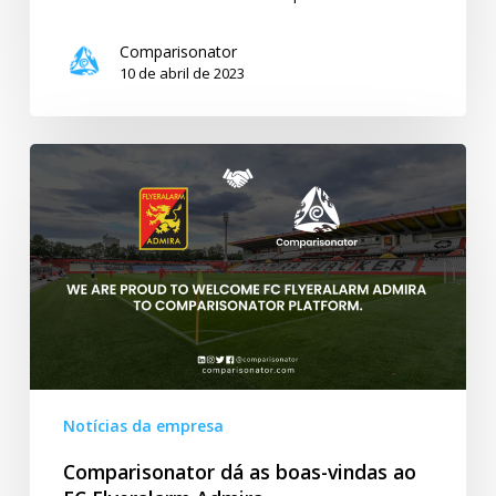
Comparisonator
10 de abril de 2023
Comparisonator
dá
as
boas-
vindas
ao
FC
Flyeralarm
Admira
Notícias da empresa
Comparisonator dá as boas-vindas ao