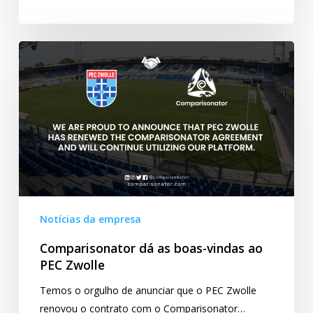
Comparisonator
dá
as
boas-
vindas
ao
PEC
Zwolle
Notícias da empresa
Comparisonator dá as boas-vindas ao
PEC Zwolle
Temos o orgulho de anunciar que o PEC Zwolle
renovou o contrato com o Comparisonator…