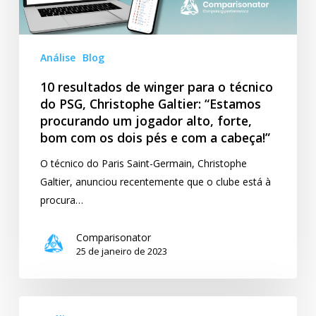
do
PSG,
Christophe
Análise
Blog
Galtier:
10 resultados de winger para o técnico
“Estamos
do PSG, Christophe Galtier: “Estamos
procurando
procurando um jogador alto, forte,
um
bom com os dois pés e com a cabeça!”
jogador
alto,
O técnico do Paris Saint-Germain, Christophe
forte,
Galtier, anunciou recentemente que o clube está à
bom
procura…
com
os
Comparisonator
25 de janeiro de 2023
dois
pés
e
Comparisonator
com