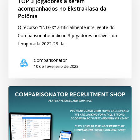
TOP 3 jogadores a serem
a
acompanhados no Ekstraklasa da
serem
Polônia
acompanhados
O recurso "INDEX" artificialmente inteligente do
no
Comparisonator indicou 3 jogadores notáveis da
Ekstraklasa
temporada 2022-23 da…
da
Polônia
Comparisonator
10 de fevereiro de 2023
10
resultados
de
winger
para
o
técnico