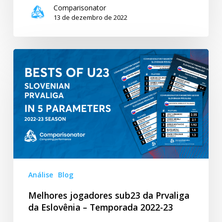
Comparisonator
13 de dezembro de 2022
Melhores
jogadores
sub23
da
Prvaliga
da
Eslovênia
–
Temporada
2022-
Análise
Blog
23
Melhores jogadores sub23 da Prvaliga
da Eslovênia – Temporada 2022-23