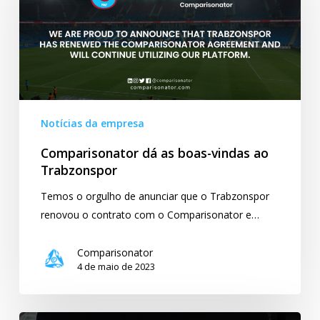
boas-
vindas
ao
Trabzonspor
Notícias da empresa
Comparisonator dá as boas-vindas ao
Trabzonspor
Temos o orgulho de anunciar que o Trabzonspor
renovou o contrato com o Comparisonator e…
Comparisonator
4 de maio de 2023