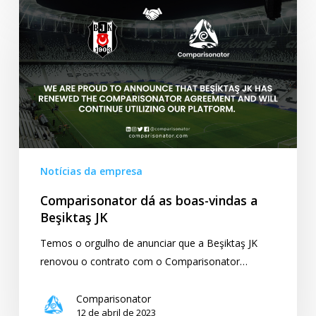
Comparisonator
dá
as
boas-
vindas
a
Beşiktaş
JK
Notícias da empresa
Comparisonator dá as boas-vindas a
Beşiktaş JK
Temos o orgulho de anunciar que a Beşiktaş JK
renovou o contrato com o Comparisonator…
Comparisonator
12 de abril de 2023