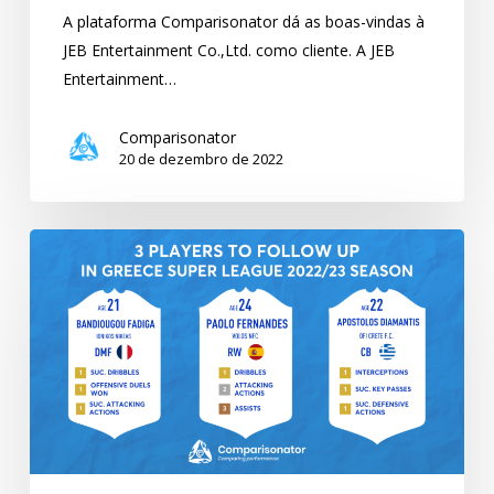
A plataforma Comparisonator dá as boas-vindas à
JEB Entertainment Co.,Ltd. como cliente. A JEB
Entertainment…
Comparisonator
20 de dezembro de 2022
TOP
3
jogadores
a
serem
acompanhados
na
Superliga
da