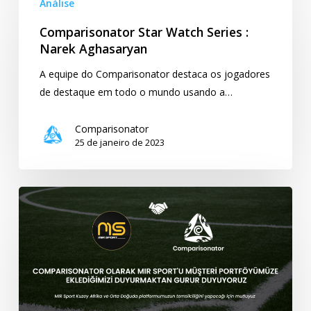
Análise
Star
a
Watch
cabeça!”
Comparisonator Star Watch Series :
Series
Narek Aghasaryan
:
A equipe do Comparisonator destaca os jogadores
Narek
de destaque em todo o mundo usando a…
Aghasaryan
Comparisonator
25 de janeiro de 2023
Comparisonator
MIR
Sport’a
Hoş
Geldin
Diyor!