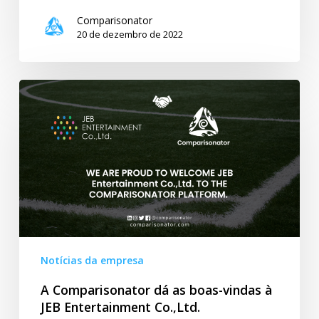
Comparisonator
20 de dezembro de 2022
A
Comparisonator
dá
as
boas-
vindas
à
JEB
Entertainment
Co.,Ltd.
Notícias da empresa
A Comparisonator dá as boas-vindas à
JEB Entertainment Co.,Ltd.