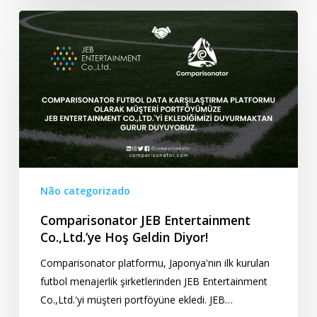
Comparisonator
JEB
Entertainment
Co.,Ltd.’ye
Hoş
Geldin
Diyor!
Não categorizado
Comparisonator JEB Entertainment
Co.,Ltd.’ye Hoş Geldin Diyor!
Comparisonator platformu, Japonya'nın ilk kurulan
futbol menajerlik şirketlerinden JEB Entertainment
Co.,Ltd.'yi müşteri portföyüne ekledi. JEB…