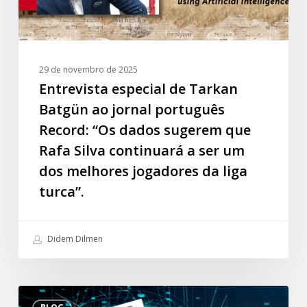
Record:
“Os
dados
sugerem
29 de novembro de 2025
que
Entrevista especial de Tarkan
Rafa
Batgün ao jornal português
Silva
Record: “Os dados sugerem que
continuará
Rafa Silva continuará a ser um
a
dos melhores jogadores da liga
ser
um
turca”.
dos
melhores
Didem Dilmen
jogadores
da
liga
“A
turca”.