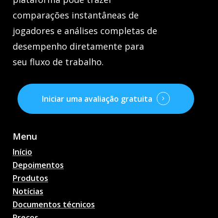
comparações instantâneas de
jogadores e análises completas de
desempenho diretamente para
seu fluxo de trabalho.
Iniciar uma avaliação gratuita
Menu
Início
Depoimentos
Produtos
Notícias
Documentos técnicos
Preços