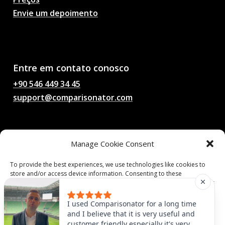
Envie um depoimento
Previsões de partidas de
futebol com IA,
probabilidades, análises,
bate-papo sobre futebol
Entre em contato conosco
+90 546 449 34 45
support@comparisonator.com
Legal
Manage Cookie Consent
Termos e condições
Política de privacidade
To provide the best experiences, we use technologies like cookies to
store and/or access device information. Consenting to these
Política de cookies
technologies will allow us to process data such as browsing behavior or
unique IDs on this site. Not consenting or withdrawing consent, may
adversely affect certain features and functions.
© 2025 Comparisonator Inc. Todos os direitos reservados.
I used Comparisonator for a long time
and I believe that it is very useful and
customer friendly especially it's very