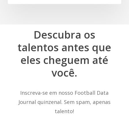
Descubra
os
talentos
antes
que
eles
cheguem
até
você.
Inscreva-se em nosso Football Data
Journal quinzenal. Sem spam, apenas
talento!