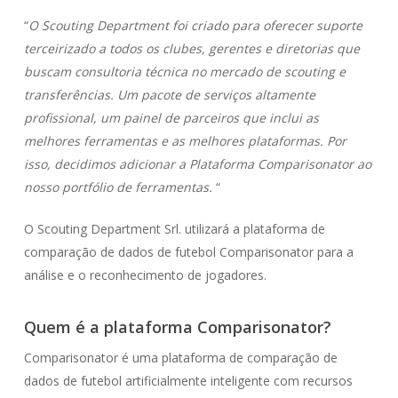
“
O Scouting Department foi criado para oferecer suporte
terceirizado a todos os clubes, gerentes e diretorias que
buscam consultoria técnica no mercado de scouting e
transferências. Um pacote de serviços altamente
profissional, um painel de parceiros que inclui as
melhores ferramentas e as melhores plataformas. Por
isso, decidimos adicionar a Plataforma Comparisonator ao
nosso portfólio de ferramentas.
“
O Scouting Department Srl. utilizará a plataforma de
comparação de dados de futebol Comparisonator para a
análise e o reconhecimento de jogadores.
Quem é a plataforma Comparisonator?
Comparisonator é uma plataforma de comparação de
dados de futebol artificialmente inteligente com recursos