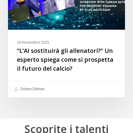
spiega
come
si
prospetta
il
futuro
26 Novembre 2025
del
“L’AI sostituirà gli allenatori?” Un
calcio?
esperto spiega come si prospetta
il futuro del calcio?
Didem Dilmen
Scoprite
i
talenti