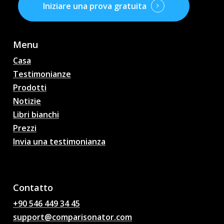
Iniziare una prova gratuita
Menu
Casa
Testimonianze
Prodotti
Notizie
Libri bianchi
Prezzi
Invia una testimonianza
Pronostici di partite di
calcio AI, quote, analisi,
chat di calcio
Contatto
+90 546 449 34 45
support@comparisonator.com