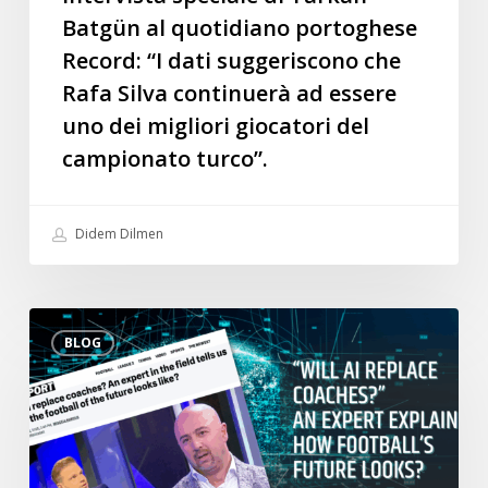
Rafa
Batgün al quotidiano portoghese
Silva
Record: “I dati suggeriscono che
continuerà
Rafa Silva continuerà ad essere
ad
uno dei migliori giocatori del
essere
uno
campionato turco”.
dei
migliori
Didem Dilmen
giocatori
del
campionato
“L’AI
turco”.
BLOG
sostituirà
gli
allenatori?”
Un
esperto