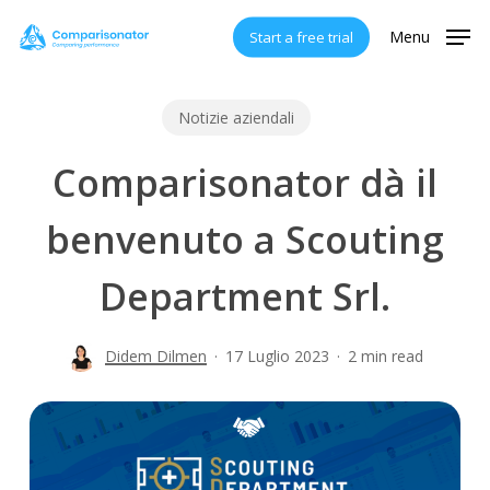
Skip
Menu
Start a free trial
to
main
content
Notizie aziendali
Comparisonator dà il
benvenuto a Scouting
Department Srl.
Didem Dilmen
17 Luglio 2023
2 min read