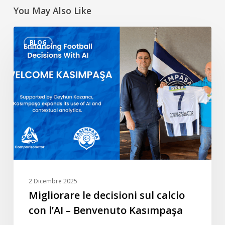
You May Also Like
Migliorare
BLOG
le
decisioni
sul
calcio
con
l’AI
–
Benvenuto
Kasımpaşa
2 Dicembre 2025
Migliorare le decisioni sul calcio
con l’AI – Benvenuto Kasımpaşa