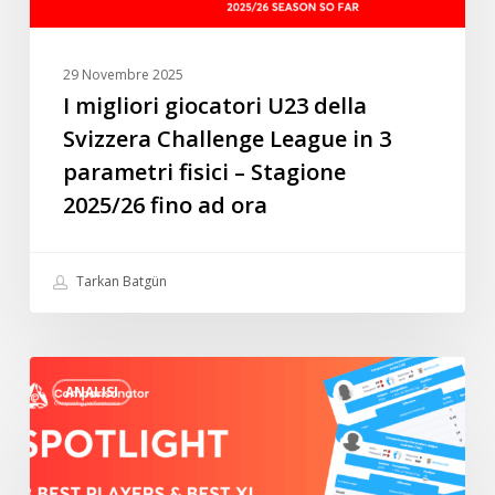
3
parametri
fisici
29 Novembre 2025
–
I migliori giocatori U23 della
Stagione
Svizzera Challenge League in 3
2025/26
parametri fisici – Stagione
fino
2025/26 fino ad ora
ad
ora
Tarkan Batgün
“Spotlight”
ANALISI
3
migliori
giocatori
e