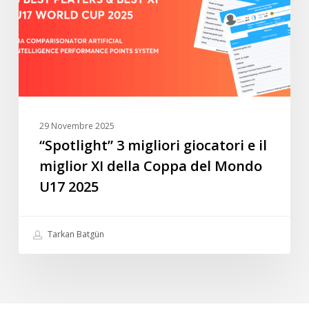
il
miglior
XI
della
Coppa
del
Mondo
29 Novembre 2025
U17
“Spotlight” 3 migliori giocatori e il
2025
miglior XI della Coppa del Mondo
U17 2025
Tarkan Batgün