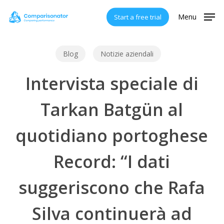
Skip
Menu
Start a free trial
to
main
content
Blog
Notizie aziendali
Intervista speciale di
Tarkan Batgün al
quotidiano portoghese
Record: “I dati
suggeriscono che Rafa
Silva continuerà ad