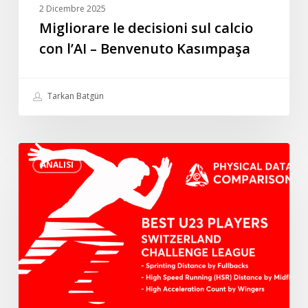
2 Dicembre 2025
Migliorare le decisioni sul calcio
con l’AI – Benvenuto Kasımpaşa
Tarkan Batgün
I
ANALISI
migliori
giocatori
U23
della
Svizzera
Challenge
League
in