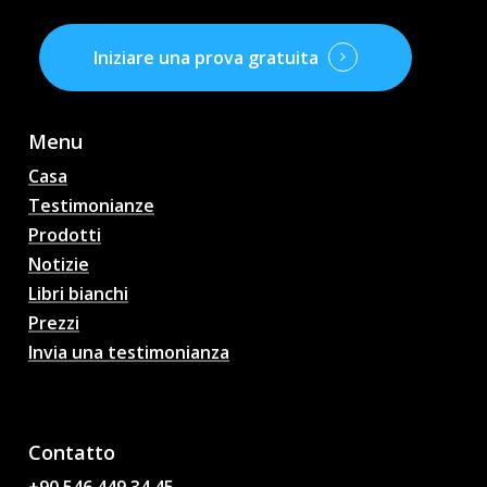
Iniziare una prova gratuita
Menu
Casa
Testimonianze
Prodotti
Notizie
Libri bianchi
Prezzi
Invia una testimonianza
Pronostici di partite di
calcio AI, quote, analisi,
chat di calcio
Contatto
+90 546 449 34 45