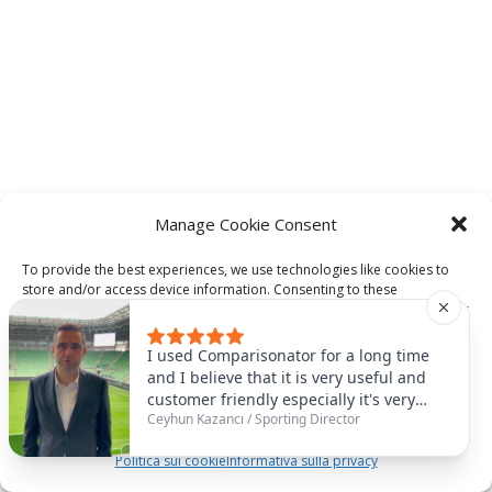
Manage Cookie Consent
To provide the best experiences, we use technologies like cookies to
store and/or access device information. Consenting to these
technologies will allow us to process data such as browsing behavior or
unique IDs on this site. Not consenting or withdrawing consent, may
adversely affect certain features and functions.
I used Comparisonator for a long time
and I believe that it is very useful and
customer friendly especially it's very
Accept
Ceyhun Kazancı
/
Sporting Director
useful to find some similar players that
you need. For example, we had
Politica sui cookie
Informativa sulla privacy
Abubakar as number nine and it was
very useful for us to find the similar