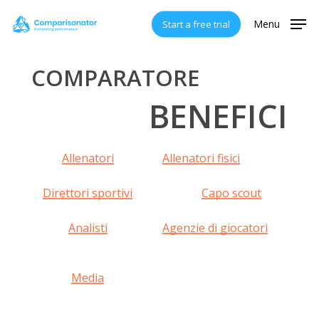
Skip
Menu
Start a free trial
to
main
content
COMPARATORE
BENEFICI
Allenatori
Allenatori fisici
Direttori sportivi
Capo scout
Analisti
Agenzie di giocatori
Media