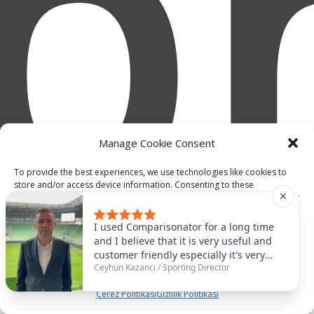
ap
Manage Cookie Consent
To provide the best experiences, we use technologies like cookies to
store and/or access device information. Consenting to these
technologies will allow us to process data such as browsing behavior or
unique IDs on this site. Not consenting or withdrawing consent, may
adversely affect certain features and functions.
I used Comparisonator for a long time
and I believe that it is very useful and
customer friendly especially it's very
Accept
Ceyhun Kazancı
/
Sporting Director
useful to find some similar players that
you need. For example, we had
Çerez Politikası
Gizlilik Politikası
Abubakar as number nine and it was
very useful for us to find the similar