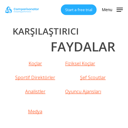
Skip
Menu
Start a free trial
to
main
content
KARŞILAŞTIRICI
FAYDALAR
Koçlar
Fiziksel Koçlar
Sportif Direktörler
Şef Scoutlar
Analistler
Oyuncu Ajansları
Medya