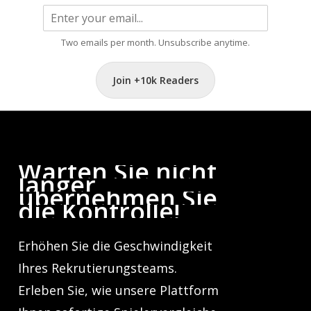
Two emails per month. Unsubscribe anytime.
Join +10k Readers
Warten
Sie
nicht
länger,
übernehmen
Sie
die
Kontrolle!
Erhöhen Sie die Geschwindigkeit
Ihres Rekrutierungsteams.
Erleben Sie, wie unsere Plattform