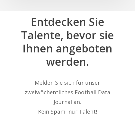
Entdecken
Sie
Talente,
bevor
sie
Ihnen
angeboten
werden.
Melden Sie sich für unser
zweiwöchentliches Football Data
Journal an.
Kein Spam, nur Talent!