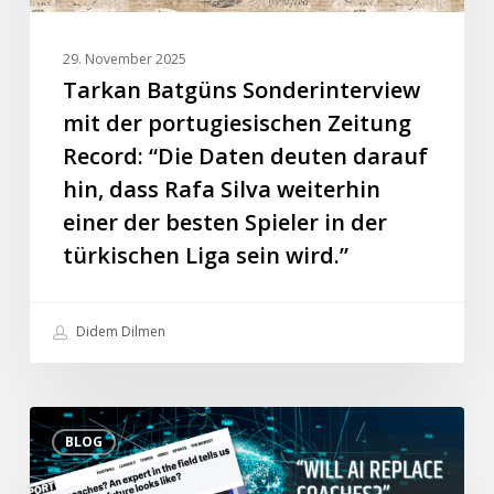
deuten
darauf
29. November 2025
hin,
Tarkan Batgüns Sonderinterview
dass
mit der portugiesischen Zeitung
Rafa
Record: “Die Daten deuten darauf
Silva
hin, dass Rafa Silva weiterhin
weiterhin
einer der besten Spieler in der
einer
der
türkischen Liga sein wird.”
besten
Spieler
Didem Dilmen
in
der
türkischen
“Wird
Liga
BLOG
KI
sein
die
wird.”