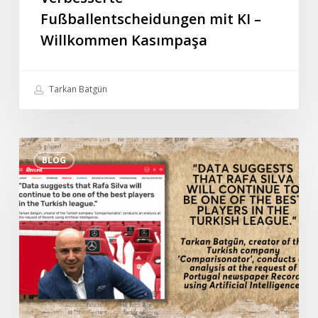
Fußballentscheidungen mit KI –
Willkommen Kasımpaşa
Tarkan Batgün
Tarkan
BLOG
Batgüns
Sonderinterview
mit
der
portugiesischen
Zeitung
Record:
“Die
Daten