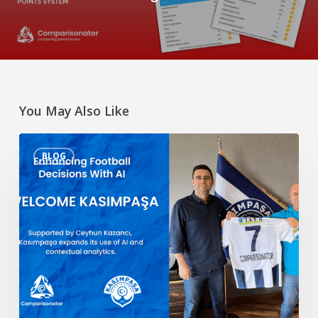
You May Also Like
Verbesserte
BLOG
Fußballentscheidungen
mit
KI
–
Willkommen
Kasımpaşa