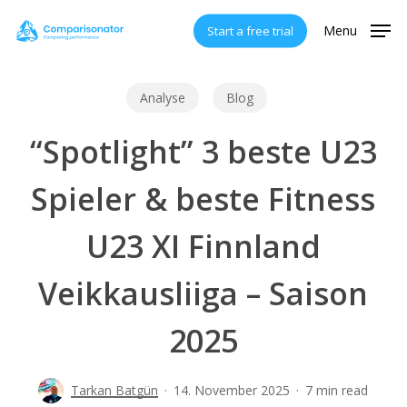
Skip
Menu
Start a free trial
to
main
content
Analyse
Blog
“Spotlight” 3 beste U23
Spieler & beste Fitness
U23 XI Finnland
Veikkausliiga – Saison
2025
Tarkan Batgün
14. November 2025
7 min read