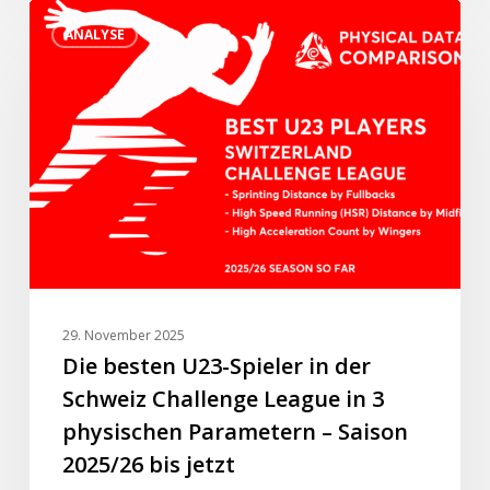
Die
Liga
ANALYSE
besten
sein
U23-
wird.”
Spieler
in
der
Schweiz
Challenge
League
in
3
physischen
29. November 2025
Parametern
Die besten U23-Spieler in der
–
Schweiz Challenge League in 3
Saison
physischen Parametern – Saison
2025/26
2025/26 bis jetzt
bis