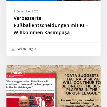
2. Dezember 2025
Verbesserte
Fußballentscheidungen mit KI –
Willkommen Kasımpaşa
Tarkan Batgün
Tarkan
BLOG
Batgüns
Sonderinterview
mit
der
portugiesischen
Zeitung