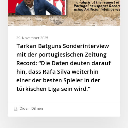
Record:
“Die
Daten
deuten
darauf
29. November 2025
hin,
Tarkan Batgüns Sonderinterview
dass
mit der portugiesischen Zeitung
Rafa
Record: “Die Daten deuten darauf
Silva
hin, dass Rafa Silva weiterhin
weiterhin
einer der besten Spieler in der
einer
der
türkischen Liga sein wird.”
besten
Spieler
Didem Dilmen
in
der
türkischen