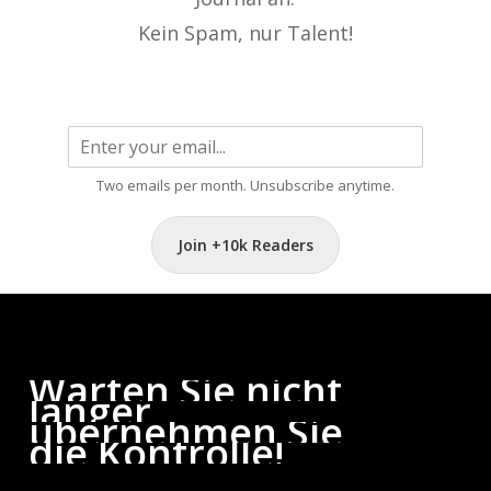
Kein Spam, nur Talent!
Two emails per month. Unsubscribe anytime.
Join +10k Readers
Warten
Sie
nicht
länger,
übernehmen
Sie
die
Kontrolle!