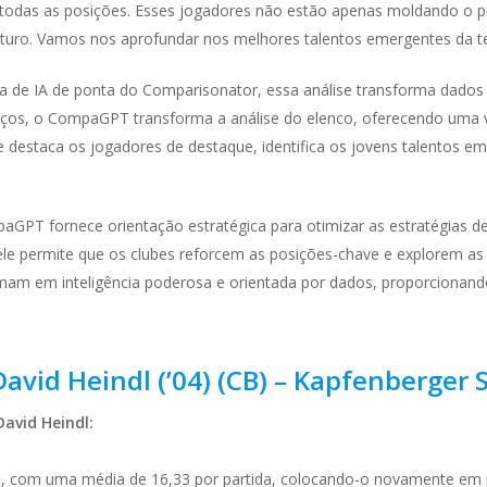
todas as posições. Esses jogadores não estão apenas moldando o pr
turo. Vamos nos aprofundar nos melhores talentos emergentes da 
de IA de ponta do Comparisonator, essa análise transforma dados c
nços, o CompaGPT transforma a análise do elenco, oferecendo uma v
destaca os jogadores de destaque, identifica os jovens talentos eme
GPT fornece orientação estratégica para otimizar as estratégias de
 ele permite que os clubes reforcem as posições-chave e explorem as
am em inteligência poderosa e orientada por dados, proporcionan
David Heindl (’04) (CB) – Kapfenberger 
David Heindl
:
s, com uma média de 16,33 por partida, colocando-o novamente em p