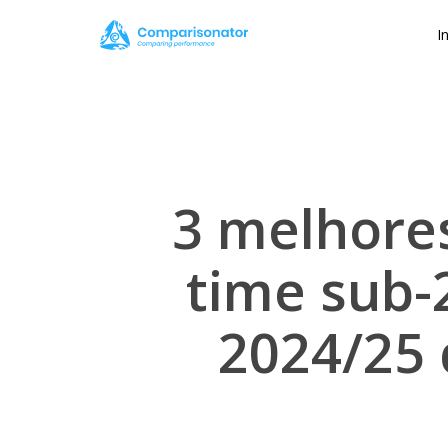
Skip
I
to
main
content
3 melhore
time sub-
2024/25 