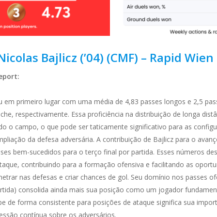
Nicolas Bajlicz (’04) (CMF) – Rapid Wien 
eport:
ou em primeiro lugar com uma média de 4,83 passes longos e 2,5 pas
he, respectivamente. Essa proficiência na distribuição de longa dist
do o campo, o que pode ser taticamente significativo para as configu
pliação da defesa adversária. A contribuição de Bajlicz para o ava
asses bem-sucedidos para o terço final por partida. Esses números 
ue, contribuindo para a formação ofensiva e facilitando as oportuni
netrar nas defesas e criar chances de gol. Seu domínio nos passes of
artida) consolida ainda mais sua posição como um jogador fundamenta
pe de forma consistente para posições de ataque significa sua import
pressão contínua sobre os adversários.