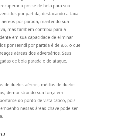
 recuperar a posse de bola para sua
encidos por partida, destacando a taxa
s aéreos por partida, mantendo sua
siva, mas também contribui para a
vidente em sua capacidade de eliminar
os por Heindl por partida é de 8,6, o que
ameaças aéreas dos adversários. Seus
ogadas de bola parada e de ataque,
as de duelos aéreos, médias de duelos
reas, demonstrando sua força em
ortante do ponto de vista tático, pois
desempenho nessas áreas-chave pode ser
a.
SV