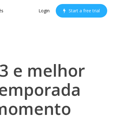
ês
Login
S
t
a
r
t
a
f
r
e
e
t
r
i
a
l
3 e melhor
 temporada
o momento