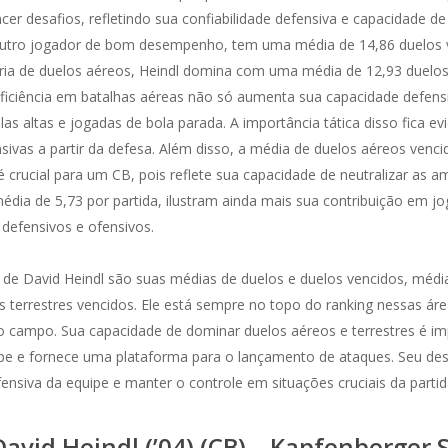
er desafios, refletindo sua confiabilidade defensiva e capacidade de
outro jogador de bom desempenho, tem uma média de 14,86 duelos v
oria de duelos aéreos, Heindl domina com uma média de 12,93 duelo
roficiência em batalhas aéreas não só aumenta sua capacidade defen
as altas e jogadas de bola parada. A importância tática disso fica e
nsivas a partir da defesa. Além disso, a média de duelos aéreos vencid
é crucial para um CB, pois reflete sua capacidade de neutralizar as 
dia de 5,73 por partida, ilustram ainda mais sua contribuição em j
defensivos e ofensivos.
 de David Heindl são suas médias de duelos e duelos vencidos, médi
 terrestres vencidos. Ele está sempre no topo do ranking nessas á
no campo. Sua capacidade de dominar duelos aéreos e terrestres é imp
quipe e fornece uma plataforma para o lançamento de ataques. Seu 
ensiva da equipe e manter o controle em situações cruciais da partid
David Heindl (’04) (CB) – Kapfenberger 