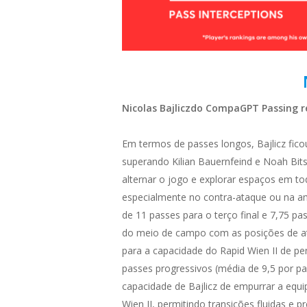
Nicolas Bajlicz
do CompaGPT
Passing
r
Em termos de passes longos, Bajlicz fic
superando Kilian Bauernfeind e Noah Bitsc
alternar o jogo e explorar espaços em to
especialmente no contra-ataque ou na am
de 11 passes para o terço final e 7,75 p
do meio de campo com as posições de ataq
para a capacidade do Rapid Wien II de pe
passes progressivos (média de 9,5 por p
capacidade de Bajlicz de empurrar a equi
Wien II, permitindo transições fluidas e 