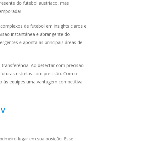
esente do futebol austríaco, mas
temporada!
omplexos de futebol em insights claros e
isão instantânea e abrangente do
rgentes e aponta as principais áreas de
 transferência. Ao detectar com precisão
 futuras estrelas com precisão. Com o
do às equipes uma vantagem competitiva
SV
rimeiro lugar em sua posição. Esse