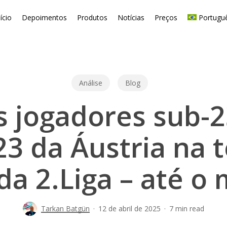
nício
Depoimentos
Produtos
Notícias
Preços
Portugu
Análise
Blog
s jogadores sub-2
23 da Áustria na
da 2.Liga – até 
Tarkan Batgün
12 de abril de 2025
7 min read