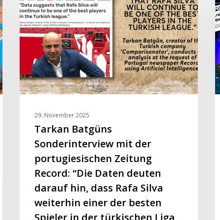
Sonderinterview
d
mit
T
der
e
portugiesischen
E
Zeitung
E
Record:
e
“Die
w
Daten
d
deuten
Z
29. November 2025
darauf
d
Tarkan Batgüns
hin,
F
Sonderinterview mit der
dass
a
portugiesischen Zeitung
Rafa
Record: “Die Daten deuten
Silva
weiterhin
darauf hin, dass Rafa Silva
einer
weiterhin einer der besten
der
Spieler in der türkischen Liga