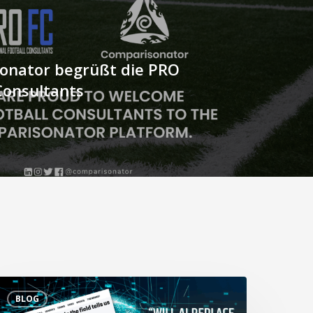
onator begrüßt die PRO
Consultants
Wird
BLOG
I