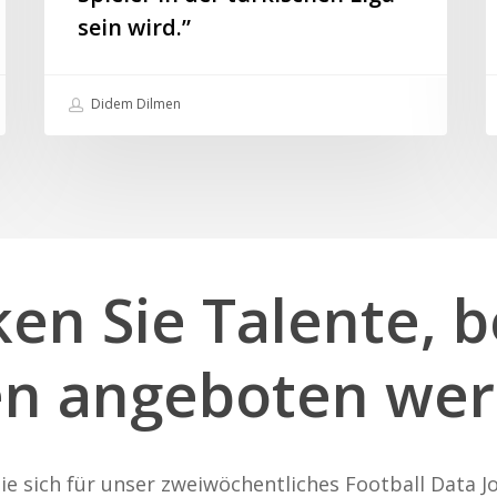
besten
sein wird.”
Spieler
in
der
Didem Dilmen
türkischen
Liga
sein
wird.”
ken
Sie
Talente,
b
en
angeboten
wer
ie sich für unser zweiwöchentliches Football Data Jo