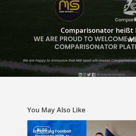
Comparisonator heißt 
wi
You May Also Like
Verbesserte
BLOG
Fußballentscheidungen