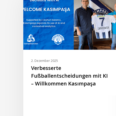
mit
KI
–
Willkommen
Kasımpaşa
2. Dezember 2025
Verbesserte
Fußballentscheidungen mit KI
– Willkommen Kasımpaşa