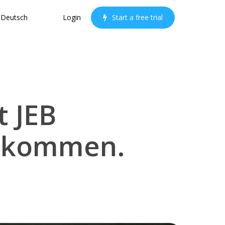
Deutsch
Login
S
t
a
r
t
a
f
r
e
e
t
r
i
a
l
 JEB
llkommen.