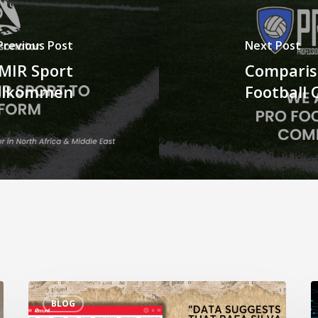
Previous Post
Next Post
MIR Sport
Comparis
llkommen
Football 
Tarkan
“
BLOG
Batgüns
K