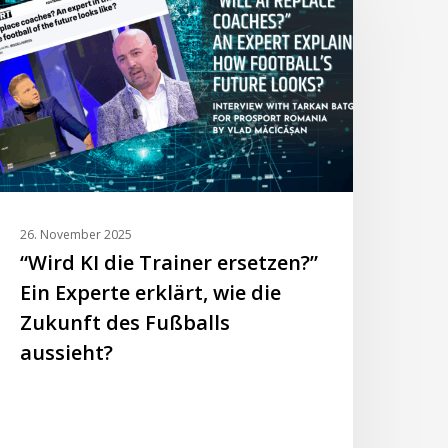
ie
rainer
rsetzen?”
in
xperte
rklärt,
ie
ie
ukunft
26. November 2025
es
“Wird KI die Trainer ersetzen?”
ußballs
Ein Experte erklärt, wie die
ussieht?
Zukunft des Fußballs
aussieht?