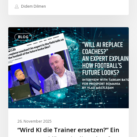
Didem Dilmen
in
der
türkischen
“Wird
Liga
BLOG
KI
sein
die
wird.”
Trainer
ersetzen?”
Ein
Experte
erklärt,
wie
die
Zukunft
des
26. November 2025
Fußballs
“Wird KI die Trainer ersetzen?” Ein
aussieht?