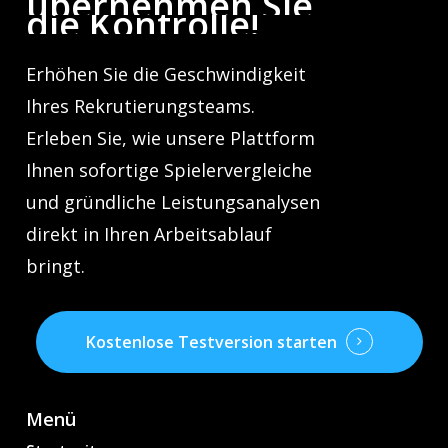
übernehmen
Sie
die
Kontrolle!
Erhöhen Sie die Geschwindigkeit
Ihres Rekrutierungsteams.
Erleben Sie, wie unsere Plattform
Ihnen sofortige Spielervergleiche
und gründliche Leistungsanalysen
direkt in Ihren Arbeitsablauf
bringt.
Kostenlose Testversion starten
Menü