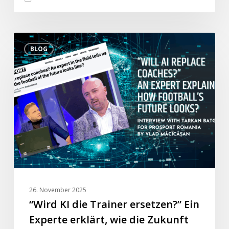
der
türkischen
“Wird
Liga
BLOG
KI
sein
die
wird.”
Trainer
ersetzen?”
Ein
Experte
erklärt,
wie
die
Zukunft
des
26. November 2025
Fußballs
“Wird KI die Trainer ersetzen?” Ein
aussieht?
Experte erklärt, wie die Zukunft