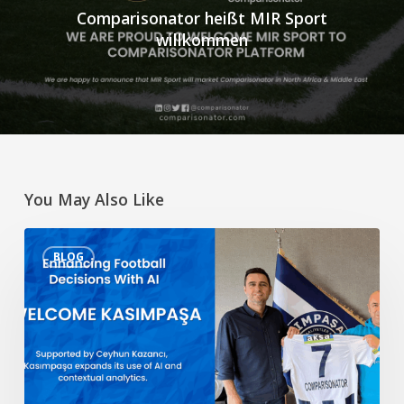
Comparisonator heißt MIR Sport
willkommen
You May Also Like
Verbesserte
BLOG
Fußballentscheidungen
mit
KI
–
Willkommen
Kasımpaşa