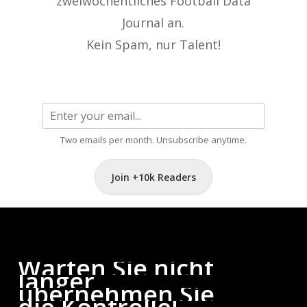
zweiwöchentliches Football Data
Journal an.
Kein Spam, nur Talent!
Two emails per month. Unsubscribe anytime.
Join +10k Readers
Warten
Sie
nicht
länger,
übernehmen
Sie