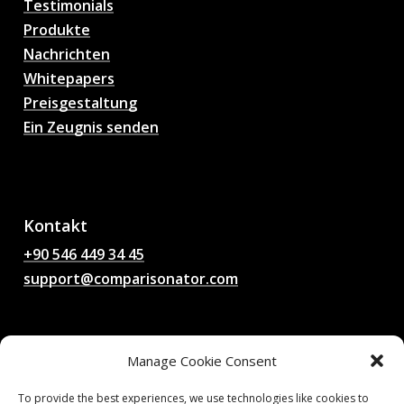
Testimonials
Produkte
Nachrichten
Whitepapers
Preisgestaltung
Ein Zeugnis senden
AI Fußball
Spielvorhersagen,
Quoten, Analysen,
Fußball Chat
Kontakt
+90 546 449 34 45
support@comparisonator.com
Rechtliches
Manage Cookie Consent
Bedingungen und Konditionen
Datenschutzbestimmungen
To provide the best experiences, we use technologies like cookies to