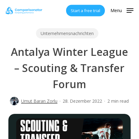
Skip
Menu
Start a free trial
to
main
content
Unternehmensnachrichten
Antalya Winter League
– Scouting & Transfer
Forum
Umut Baran Zorlu
28. Dezember 2022
2 min read