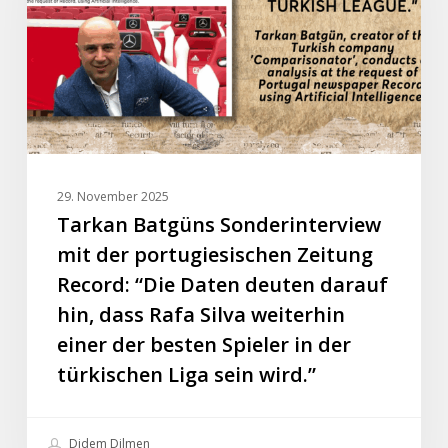
der
portugiesischen
Zeitung
Record:
“Die
Daten
deuten
darauf
29. November 2025
hin,
Tarkan Batgüns Sonderinterview
dass
mit der portugiesischen Zeitung
Rafa
Record: “Die Daten deuten darauf
Silva
hin, dass Rafa Silva weiterhin
weiterhin
einer der besten Spieler in der
einer
der
türkischen Liga sein wird.”
besten
Spieler
Didem Dilmen
in