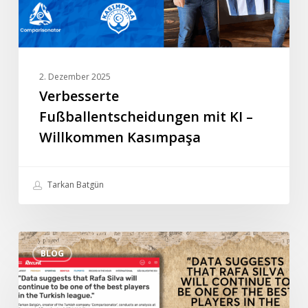
2. Dezember 2025
Verbesserte
Fußballentscheidungen mit KI –
Willkommen Kasımpaşa
Tarkan Batgün
Tarkan
BLOG
Batgüns
Sonderinterview
mit