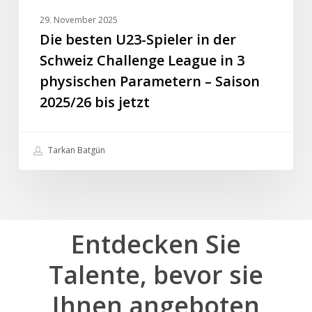
physischen
29. November 2025
Parametern
Die besten U23-Spieler in der
–
Schweiz Challenge League in 3
Saison
physischen Parametern – Saison
2025/26
2025/26 bis jetzt
bis
jetzt
Tarkan Batgün
Entdecken
Sie
Talente,
bevor
sie
Ihnen
angeboten