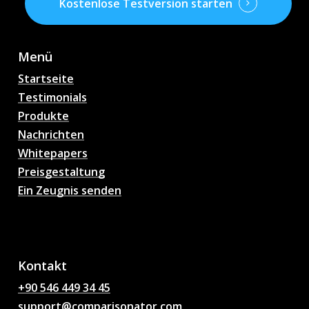
Kostenlose Testversion starten
Menü
Startseite
Testimonials
Produkte
Nachrichten
Whitepapers
Preisgestaltung
Ein Zeugnis senden
AI Fußball
Spielvorhersagen,
Quoten, Analysen,
Fußball Chat
Kontakt
+90 546 449 34 45
support@comparisonator.com