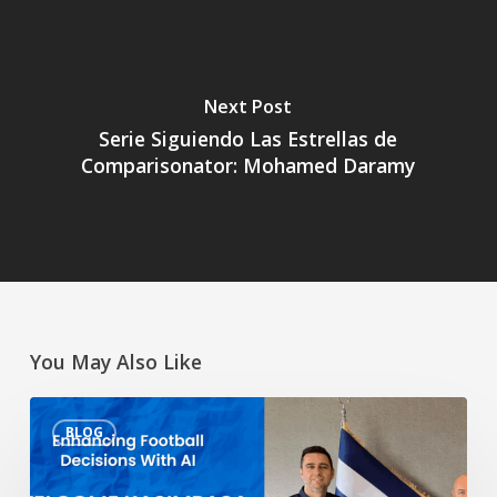
Next Post
Serie Siguiendo Las Estrellas de
Comparisonator: Mohamed Daramy
You May Also Like
Verbesserte
BLOG
Fußballentscheidungen
mit
KI