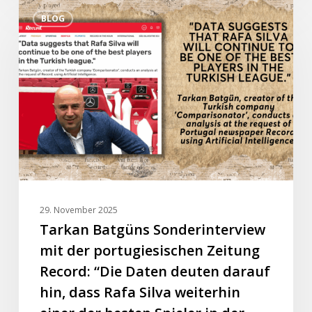
Tarkan
BLOG
Batgüns
Sonderinterview
mit
der
portugiesischen
Zeitung
Record:
“Die
Daten
deuten
darauf
29. November 2025
hin,
Tarkan Batgüns Sonderinterview
dass
mit der portugiesischen Zeitung
Rafa
Record: “Die Daten deuten darauf
Silva
hin, dass Rafa Silva weiterhin
weiterhin