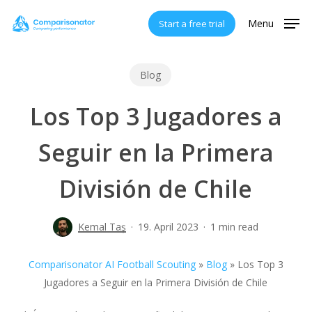
Skip
Menu
Start a free trial
to
main
content
Blog
Los Top 3 Jugadores a
Seguir en la Primera
División de Chile
Kemal Taş
19. April 2023
1 min read
Comparisonator AI Football Scouting
»
Blog
»
Los Top 3
Jugadores a Seguir en la Primera División de Chile