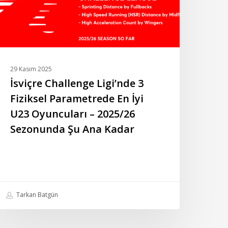
n
i
23
yuncuları
29 Kasım 2025
025/26
İsviçre Challenge Ligi’nde 3
ezonunda
Fiziksel Parametrede En İyi
u
U23 Oyuncuları – 2025/26
na
Sezonunda Şu Ana Kadar
adar
Tarkan Batgün