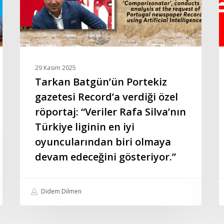
özel
E
röportaj:
İy
“Veriler
U
Rafa
O
Silva’nın
–
29 Kasım 2025
Türkiye
2
Tarkan Batgün’ün Portekiz
liginin
S
gazetesi Record’a verdiği özel
en
Ş
röportaj: “Veriler Rafa Silva’nın
iyi
A
Türkiye liginin en iyi
oyuncularından
K
biri
oyuncularından biri olmaya
olmaya
devam edeceğini gösteriyor.”
devam
edeceğini
gösteriyor.”
Didem Dilmen