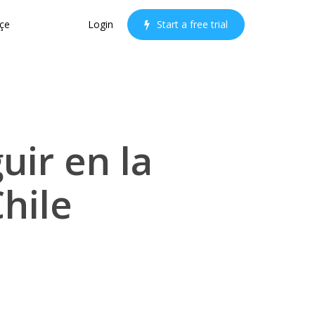
çe
Login
S
t
a
r
t
a
f
r
e
e
t
r
i
a
l
uir en la
hile