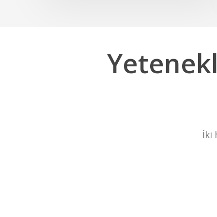
Yetenekl
İki