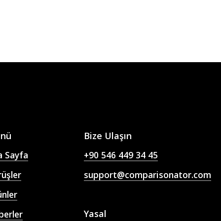
nü
Bize Ulaşın
a Sayfa
+90 546 449 34 45
üşler
support@comparisonator.com
nler
Yasal
berler