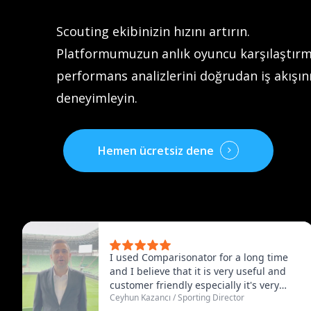
Scouting ekibinizin hızını artırın.
Platformumuzun anlık oyuncu karşılaştırm
performans analizlerini doğrudan iş akışını
deneyimleyin.
Hemen ücretsiz dene
I used Comparisonator for a long time
and I believe that it is very useful and
© 2025 Comparisonator Inc.
customer friendly especially it's very
Tüm hakları saklıdır.
Ceyhun Kazancı
/
Sporting Director
useful to find some similar players that