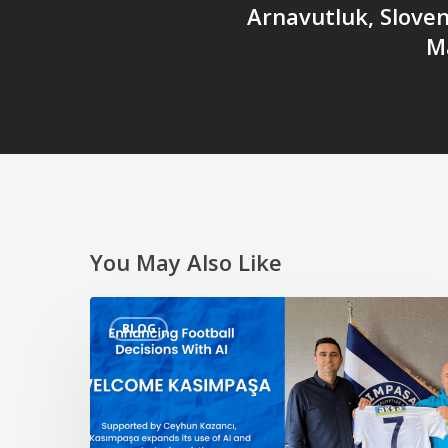
Arnavutluk, Slove
M
You May Also Like
Yapay
BLOG
Zeka
ile
Futbol
Kararlarının
Geliştirilmesi