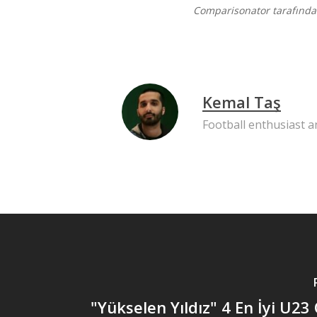
Comparisonator tarafından
Kemal Taş
Football enthusiast 
"Yükselen Yıldız" 4 En İyi U2