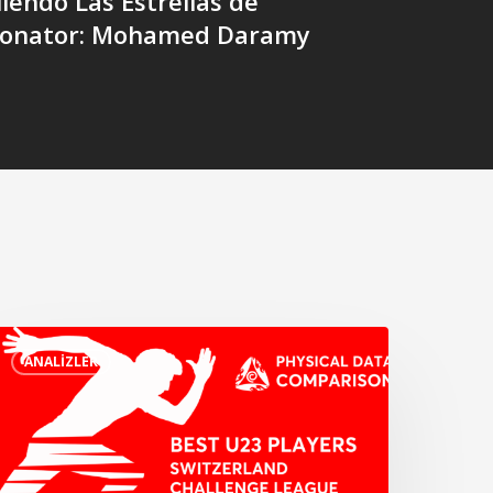
uiendo Las Estrellas de
onator: Mohamed Daramy
sviçre
ANALIZLER
hallenge
igi’nde
iziksel
arametrede