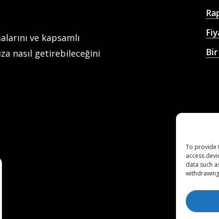
Rap
Fiy
alarını ve kapsamlı
Bir
za nasıl getirebileceğini
AI
Tah
Ana
Soh
To provide 
access devi
data such a
withdrawing