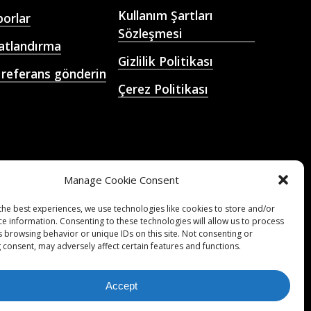
Kullanım Şartları
orlar
Sözleşmesi
atlandırma
Gizlilik Politikası
 referans gönderin
Çerez Politikası
 Futbol Maç
minleri, Oranlar,
lizler, Futbol
betleri
Manage Cookie Consent
the best experiences, we use technologies like cookies to store and/or
ce information. Consenting to these technologies will allow us to process
s browsing behavior or unique IDs on this site. Not consenting or
 consent, may adversely affect certain features and functions.
Accept