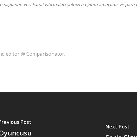
 sağlanan veri karşılaştırmaları yalnızca eğitim amaçlıdır ve para 
and editor @ Comparisonator.
Previous Post
Next Post
3 Oyuncusu