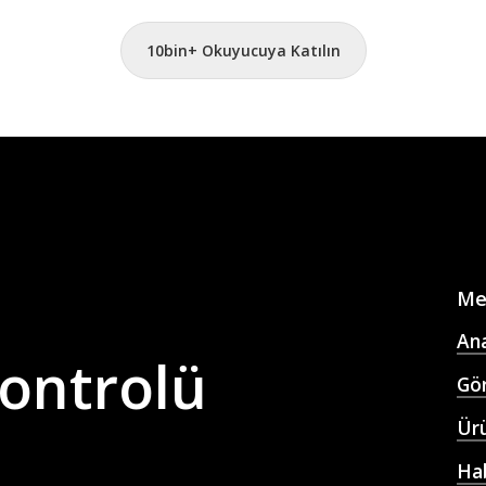
10bin+ Okuyucuya Katılın
Me
An
ontrolü
Gör
Ürü
Ha