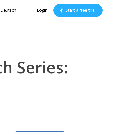
Deutsch
Login
S
t
a
r
t
a
f
r
e
e
t
r
i
a
l
h Series: