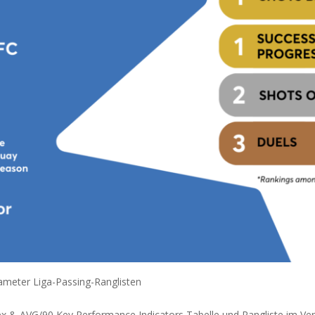
meter Liga-Passing-Ranglisten
x & AVG/90 Key Performance Indicators Tabelle und Rangliste im Ver