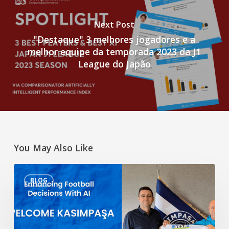
Next Post
"Destaque" 3 melhores jogadores e a
melhor equipe da temporada 2023 da J1
League do Japão
You May Also Like
Aprimorando
BLOG
as
decisões
sobre
futebol