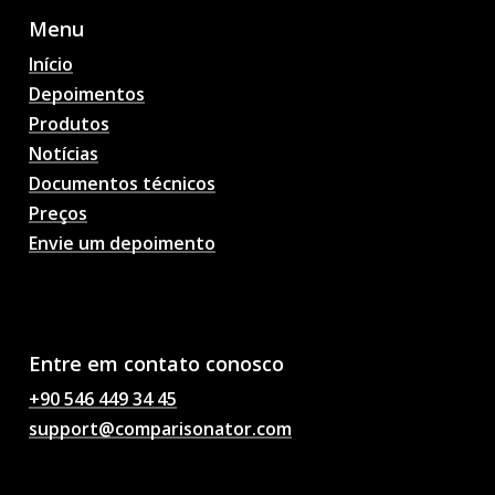
Menu
Início
Depoimentos
Produtos
Notícias
Documentos técnicos
Preços
Envie um depoimento
Previsões de partidas de
futebol com IA,
probabilidades, análises,
bate-papo sobre futebol
Entre em contato conosco
+90 546 449 34 45
support@comparisonator.com