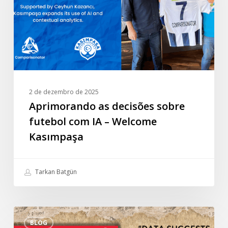
com
IA
–
Welcome
Kasımpaşa
2 de dezembro de 2025
Aprimorando as decisões sobre
futebol com IA – Welcome
Kasımpaşa
Tarkan Batgün
Entrevista
BLOG
especial