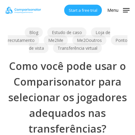
Skip
Menu
Start a free trial
to
main
content
Blog
Estudo de caso
Loja de
recrutamento
Me2Me
Me2Ooutros
Ponto
de vista
Transferência virtual
Como você pode usar o
Comparisonator para
selecionar os jogadores
adequados nas
transferências?