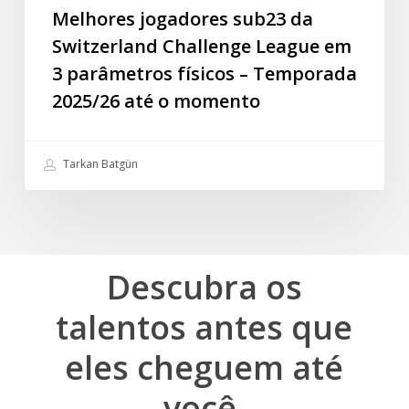
Temporada
Melhores jogadores sub23 da
2025/26
Switzerland Challenge League em
até
3 parâmetros físicos – Temporada
o
2025/26 até o momento
momento
Tarkan Batgün
Descubra
os
talentos
antes
que
eles
cheguem
até
você.