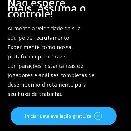
Não
espere
mais,
assuma
o
controle!
Aumente a velocidade da sua
equipe de recrutamento.
Experimente como nossa
plataforma pode trazer
comparações instantâneas de
jogadores e análises completas de
desempenho diretamente para
seu fluxo de trabalho.
Iniciar uma avaliação gratuita