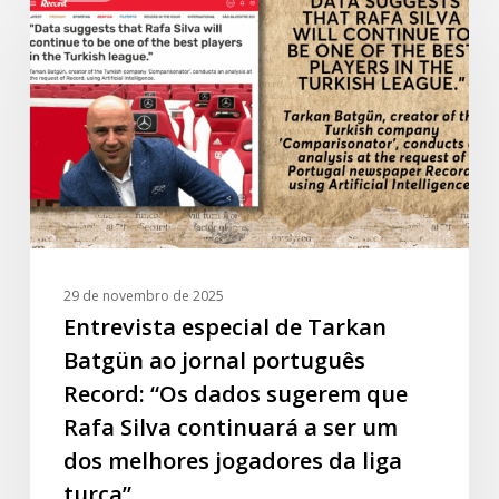
de
Tarkan
Batgün
ao
jornal
português
Record:
“Os
dados
sugerem
29 de novembro de 2025
que
Entrevista especial de Tarkan
Rafa
Batgün ao jornal português
Silva
Record: “Os dados sugerem que
continuará
Rafa Silva continuará a ser um
a
dos melhores jogadores da liga
ser
um
turca”.