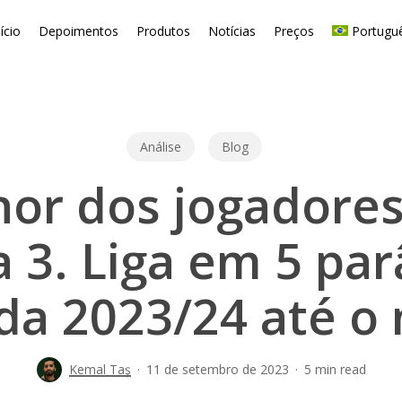
nício
Depoimentos
Produtos
Notícias
Preços
Portugu
Análise
Blog
or dos jogadore
 3. Liga em 5 par
a 2023/24 até 
Kemal Taş
11 de setembro de 2023
5 min read