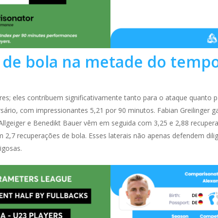
de bola na metade do tempo
es; eles contribuem significativamente tanto para o ataque quanto pa
ário, com impressionantes 5,21 por 90 minutos. Fabian Greilinger 
Allgeiger e Benedikt Bauer vêm em seguida com 3,25 e 2,88 recuper
 2,7 recuperações de bola. Esses laterais não apenas defendem d
igosas.