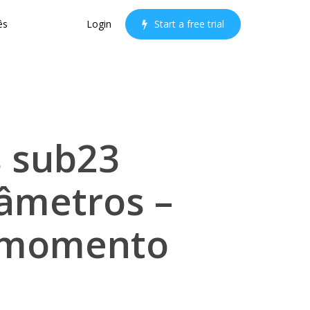
ês
Login
S
t
a
r
t
a
f
r
e
e
t
r
i
a
l
s sub23
âmetros –
o momento