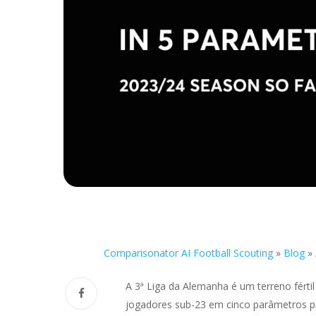
Comparisonator AI Football Scouting
»
Blog
»
A 3ª Liga da Alemanha é um terreno fért
jogadores sub-23 em cinco parâmetros pri