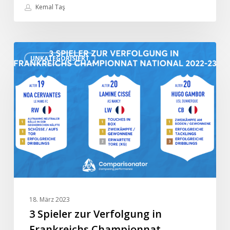
Kemal Taş
Spaniens
Segunda
Division
3
UNKATEGORISIERT
Spieler
zur
Verfolgung
in
Frankreichs
Championnat
National
18. März 2023
3 Spieler zur Verfolgung in
Frankreichs Championnat