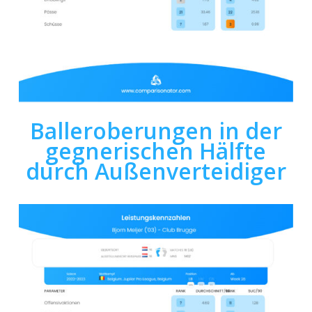
Balleroberungen in der
gegnerischen Hälfte
durch Außenverteidiger