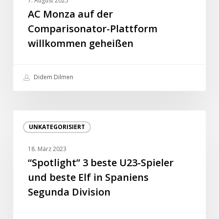
7. August 2025
AC Monza auf der
Comparisonator-Plattform
willkommen geheißen
Didem Dilmen
“Spotlight”
UNKATEGORISIERT
3
beste
18. März 2023
U23-
“Spotlight” 3 beste U23-Spieler
Spieler
und beste Elf in Spaniens
und
Segunda Division
beste
Elf
in