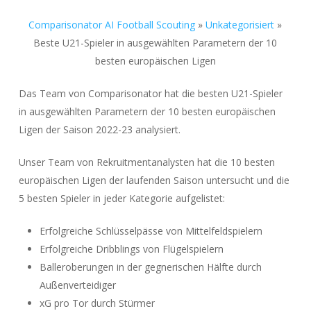
Comparisonator AI Football Scouting
»
Unkategorisiert
»
Beste U21-Spieler in ausgewählten Parametern der 10
besten europäischen Ligen
Das Team von Comparisonator hat die besten U21-Spieler
in ausgewählten Parametern der 10 besten europäischen
Ligen der Saison 2022-23 analysiert.
Unser Team von Rekruitmentanalysten hat die 10 besten
europäischen Ligen der laufenden Saison untersucht und die
5 besten Spieler in jeder Kategorie aufgelistet:
Erfolgreiche Schlüsselpässe von Mittelfeldspielern
Erfolgreiche Dribblings von Flügelspielern
Balleroberungen in der gegnerischen Hälfte durch
Außenverteidiger
xG pro Tor durch Stürmer