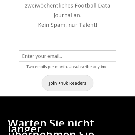
zweiwöchentliches Football Data
Journal an.
Kein Spam, nur Talent!
Two emails per month. Unsubscribe anytime.
Join +10k Readers
Warten
Sie
nicht
länger,
übernehmen
Sie