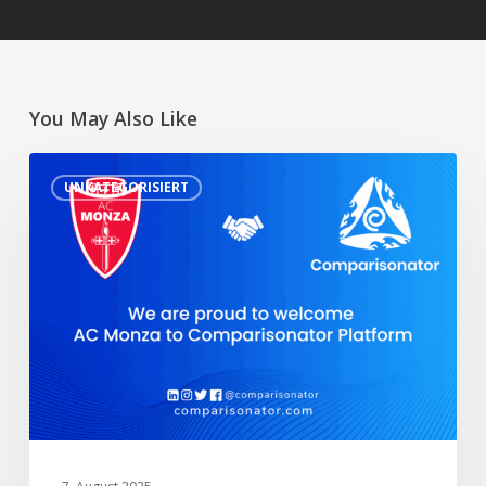
You May Also Like
AC
UNKATEGORISIERT
Monza
auf
der
Comparisonator-
Plattform
willkommen
geheißen