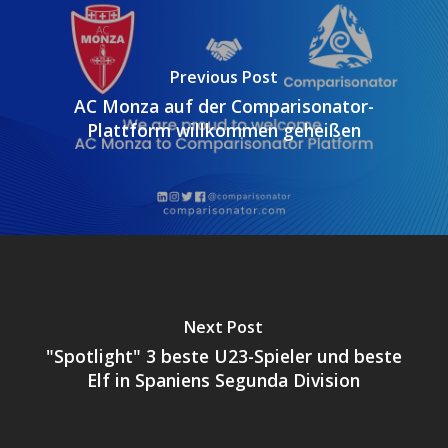
Previous Post
AC Monza auf der Comparisonator-
Plattform willkommen geheißen
Next Post
"Spotlight" 3 beste U23-Spieler und beste
Elf in Spaniens Segunda Division