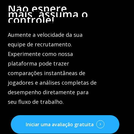
Não
espere
mais,
assuma
o
controle!
Aumente a velocidade da sua
equipe de recrutamento.
Experimente como nossa
plataforma pode trazer
comparações instantâneas de
jogadores e análises completas de
desempenho diretamente para
seu fluxo de trabalho.
Iniciar uma avaliação gratuita