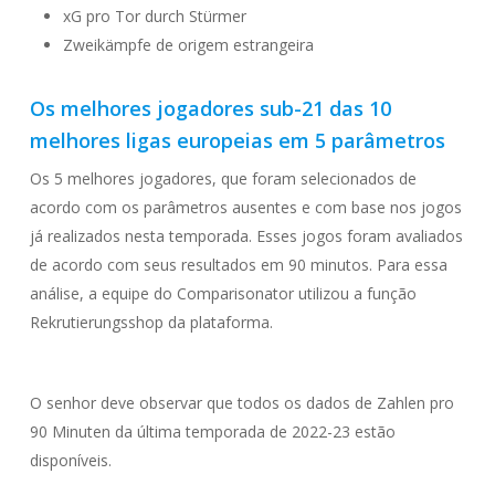
xG pro Tor durch Stürmer
Zweikämpfe de origem estrangeira
Os melhores jogadores sub-21 das 10
melhores ligas europeias em 5 parâmetros
Os 5 melhores jogadores, que foram selecionados de
acordo com os parâmetros ausentes e com base nos jogos
já realizados nesta temporada. Esses jogos foram avaliados
de acordo com seus resultados em 90 minutos. Para essa
análise, a equipe do Comparisonator utilizou a função
Rekrutierungsshop da plataforma.
O senhor deve observar que todos os dados de Zahlen pro
90 Minuten da última temporada de 2022-23 estão
disponíveis.