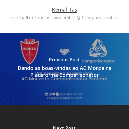
Kemal Taş
Football enthusiast and editor @ Comparisonator.
Previous Post
Dando as boas-vindas ao AC Monza na
Plataforma Comparisonator
Next Post