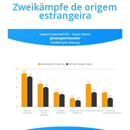
Zweikämpfe de origem
estrangeira