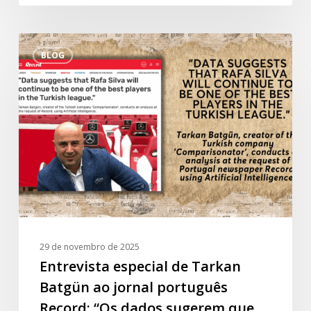
Entrevista
BLOG
especial
de
Tarkan
Batgün
ao
jornal
português
Record:
“Os
dados
sugerem
29 de novembro de 2025
que
Entrevista especial de Tarkan
Rafa
Batgün ao jornal português
Silva
Record: “Os dados sugerem que