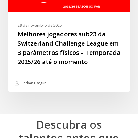
parâmetros
físicos
–
29 de novembro de 2025
Temporada
Melhores jogadores sub23 da
2025/26
Switzerland Challenge League em
até
3 parâmetros físicos – Temporada
o
2025/26 até o momento
momento
Tarkan Batgün
Descubra
os