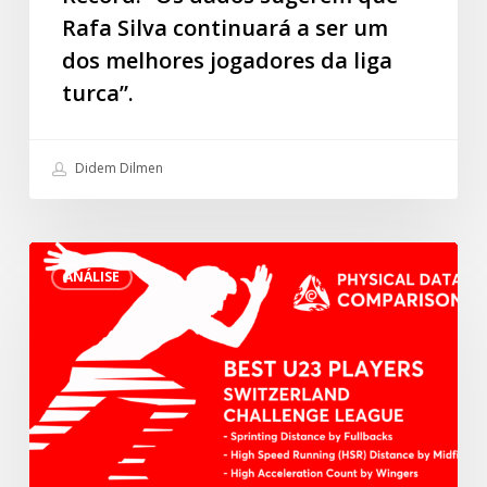
continuará
Rafa Silva continuará a ser um
a
dos melhores jogadores da liga
ser
um
turca”.
dos
melhores
Didem Dilmen
jogadores
da
liga
Melhores
turca”.
ANÁLISE
jogadores
sub23
da
Switzerland
Challenge
League
em
3