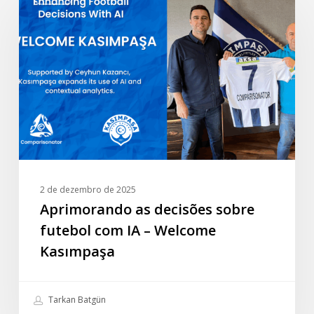
as
decisões
sobre
futebol
com
IA
–
Welcome
Kasımpaşa
2 de dezembro de 2025
Aprimorando as decisões sobre
futebol com IA – Welcome
Kasımpaşa
Tarkan Batgün