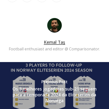
Kemal Taş
Football enthusiast and editor @ Comparisonator.
Previous Post
Os 3 melhores jogadores sub-21 seguem
para a temporada 2024 da Eliteserien da
Noruega