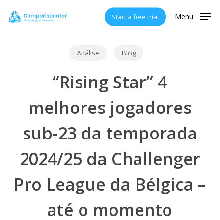
Skip
Menu
Start a free trial
to
main
content
Análise
Blog
“Rising Star” 4
melhores jogadores
sub-23 da temporada
2024/25 da Challenger
Pro League da Bélgica –
até o momento