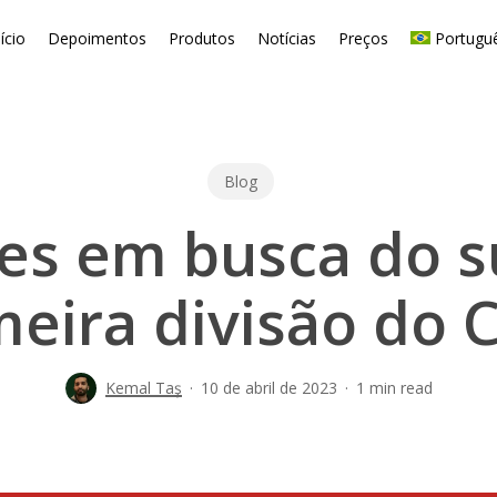
nício
Depoimentos
Produtos
Notícias
Preços
Portugu
Blog
res em busca do s
meira divisão do C
Kemal Taş
10 de abril de 2023
1 min read