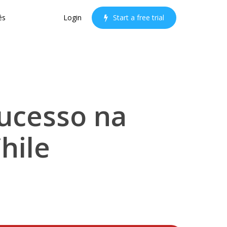
ês
Login
S
t
a
r
t
a
f
r
e
e
t
r
i
a
l
ucesso na
hile