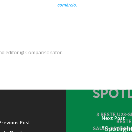
comércio.
and editor @ Comparisonator.
Next Post
Previous Post
"Spotligh