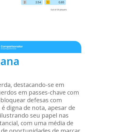
rana
erda, destacando-se em
esquerdos em passes-chave com
esbloquear defesas com
 é digna de nota, apesar de
ilustrando seu papel nas
stancial, com uma média de
ão de oportunidades de marcar