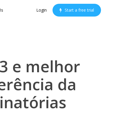
ês
Login
S
t
a
r
t
a
f
r
e
e
t
r
i
a
l
3 e melhor
erência da
inatórias