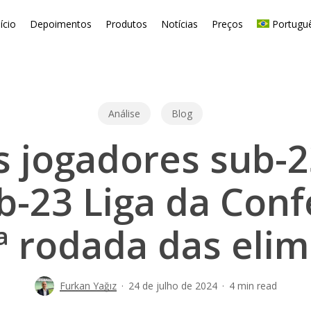
nício
Depoimentos
Produtos
Notícias
Preços
Portugu
Análise
Blog
s jogadores sub-2
b-23 Liga da Conf
ª rodada das elim
Furkan Yağız
24 de julho de 2024
4 min read