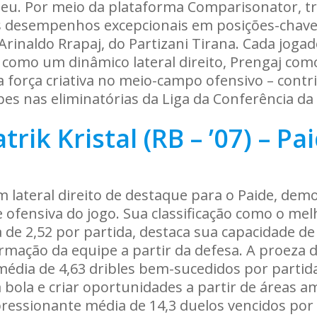
peu. Por meio da plataforma Comparisonator, t
 desempenhos excepcionais em posições-chave: P
 Arinaldo Rrapaj, do Partizani Tirana. Cada joga
l como um dinâmico lateral direito, Prengaj co
força criativa no meio-campo ofensivo – contr
pes nas eliminatórias da Liga da Conferência da
trik Kristal (RB – ’07) – Pa
m lateral direito de destaque para o Paide, dem
e ofensiva do jogo. Sua classificação como o mel
 de 2,52 por partida, destaca sua capacidade de
ormação da equipe a partir da defesa. A proeza d
média de 4,63 dribles bem-sucedidos por parti
 bola e criar oportunidades a partir de áreas 
essionante média de 14,3 duelos vencidos por 