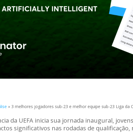
lise
»
3 melhores jogadores sub-23 e melhor equipe sub-23 Liga da C
cia da UEFA inicia sua jornada inaugural, jove
tos significativos nas rodadas de qualificação