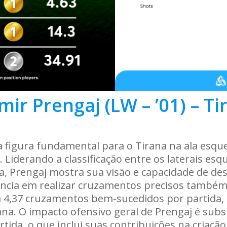
mir Prengaj (LW – ’01) – Ti
 figura fundamental para o Tirana na ala esqu
s. Liderando a classificação entre os laterais 
a, Prengaj mostra sua visão e capacidade de d
iência em realizar cruzamentos precisos também
 4,37 cruzamentos bem-sucedidos por partida, 
rana. O impacto ofensivo geral de Prengaj é sub
rtida, o que inclui suas contribuições na criaç