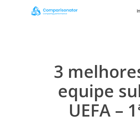
Skip
I
to
main
content
3 melhore
equipe su
UEFA – 1