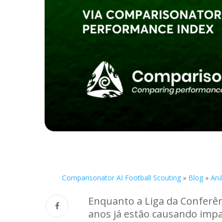
Comparisonator AI Football Scouting
»
Blog
»
Aná
Enquanto a Liga da Conferên
anos já estão causando impac