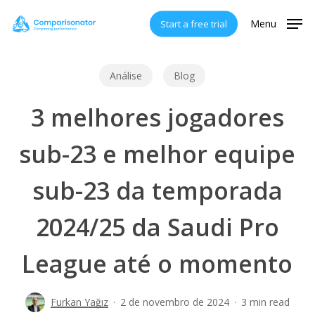
Skip
Menu
Start a free trial
to
main
content
Análise
Blog
3 melhores jogadores
sub-23 e melhor equipe
sub-23 da temporada
2024/25 da Saudi Pro
League até o momento
Furkan Yağız
2 de novembro de 2024
3 min read