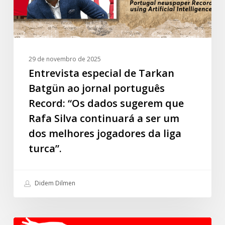
português
Record:
“Os
dados
sugerem
29 de novembro de 2025
que
Entrevista especial de Tarkan
Rafa
Batgün ao jornal português
Silva
Record: “Os dados sugerem que
continuará
Rafa Silva continuará a ser um
a
dos melhores jogadores da liga
ser
um
turca”.
dos
melhores
Didem Dilmen
jogadores
da
liga
Melhores
turca”.