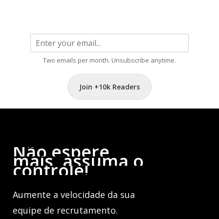
Two emails per month. Unsubscribe anytime.
Join +10k Readers
Não
espere
mais,
assuma
o
controle!
Aumente a velocidade da sua
equipe de recrutamento.