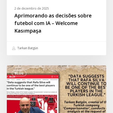
2 de dezembro de 2025
Aprimorando as decisões sobre
futebol com IA – Welcome
Kasımpaşa
Tarkan Batgün
Entrevista
BLOG
especial
de
Tarkan
Batgün
ao
jornal