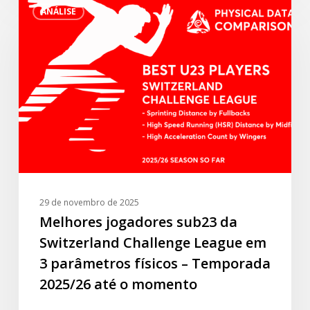
ANÁLISE
jogadores
sub23
da
Switzerland
Challenge
League
em
3
parâmetros
físicos
–
29 de novembro de 2025
Temporada
Melhores jogadores sub23 da
2025/26
Switzerland Challenge League em
até
3 parâmetros físicos – Temporada
o
2025/26 até o momento
momento