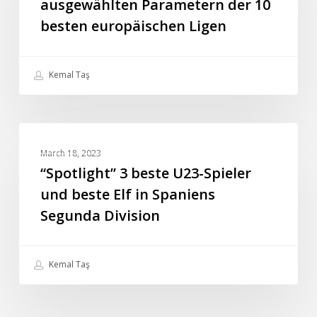
ausgewählten Parametern der 10
ausgewählten
besten europäischen Ligen
Parametern
der
10
Kemal Taş
besten
europäischen
Ligen
“Spotlight”
UNCATEGORIZED
3
March 18, 2023
beste
“Spotlight” 3 beste U23-Spieler
U23-
und beste Elf in Spaniens
Spieler
Segunda Division
und
beste
Elf
Kemal Taş
in
Spaniens
Segunda