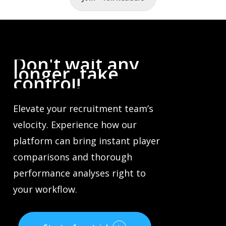
Don't
wait
any
longer,
take
control!
Elevate your recruitment team’s
velocity. Experience how our
platform can bring instant player
comparisons and thorough
performance analyses right to
your workflow.