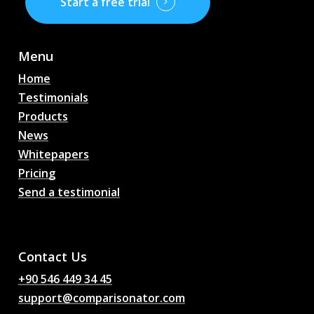
Start a free trial
Menu
Home
Testimonials
Products
News
Whitepapers
Pricing
Send a testimonial
AI Football Match
Predictions, Odds,
Analysis, Football Chat
Contact Us
+90 546 449 34 45
support@comparisonator.com