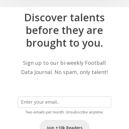
Division
Discover
talents
before
they
are
brought
to
you.
Sign up to our bi-weekly Football
Data Journal. No spam, only talent!
Two emails per month. Unsubscribe anytime.
Join +10k Readers