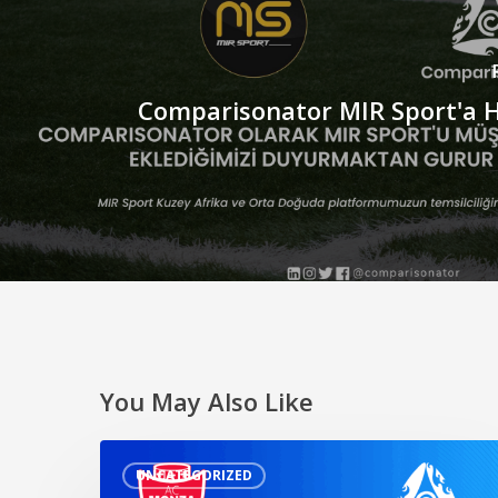
Comparisonator MIR Sport'a H
You May Also Like
Welcoming
UNCATEGORIZED
AC