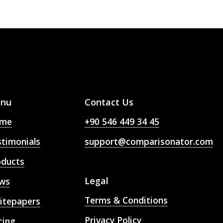
nu
Contact Us
me
+90 546 449 34 45
stimonials
support@comparisonator.com
oducts
Legal
ws
Terms & Conditions
itepapers
Privacy Policy
cing