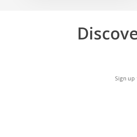
Discov
Sign up 