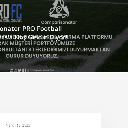
onator PRO Football
ts'a Hoş Geldin Diyor!
Spotlight”
UNCATEGORIZED
March 18, 2023