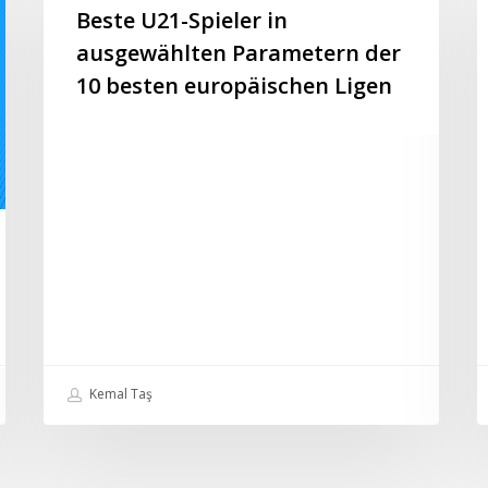
Spieler
b
Beste U21-Spieler in
in
U
ausgewählten Parametern der
ausgewählten
S
10 besten europäischen Ligen
Parametern
u
der
b
10
El
besten
i
europäischen
S
Ligen
S
D
Kemal Taş