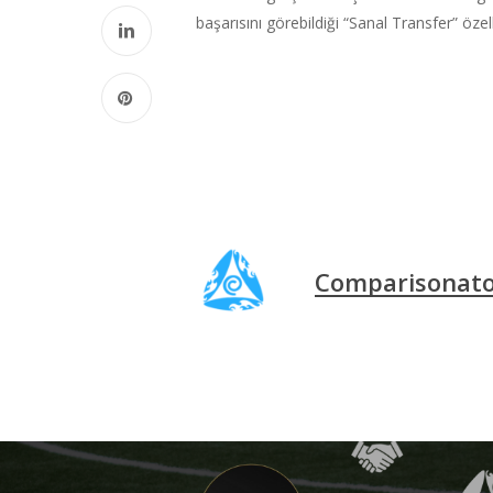
başarısını görebildiği “Sanal Transfer” özell
Comparisonat