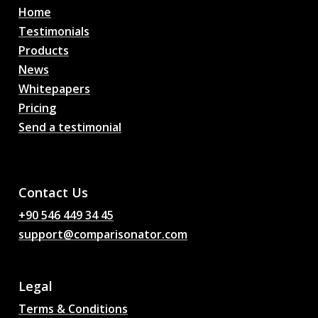
Home
Testimonials
Products
News
Whitepapers
Pricing
Send a testimonial
AI Football Match
Predictions, Odds,
Analysis, Football Chat
Contact Us
+90 546 449 34 45
support@comparisonator.com
Legal
Terms & Conditions