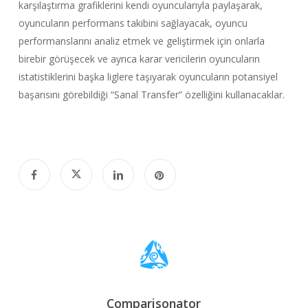
karşılaştırma grafiklerini kendi oyuncularıyla paylaşarak,
oyuncuların performans takibini sağlayacak, oyuncu
performanslarını analiz etmek ve geliştirmek için onlarla
birebir görüşecek ve ayrıca karar vericilerin oyuncuların
istatistiklerini başka liglere taşıyarak oyuncuların potansiyel
başarısını görebildiği “Sanal Transfer” özelliğini kullanacaklar.
Comparisonator