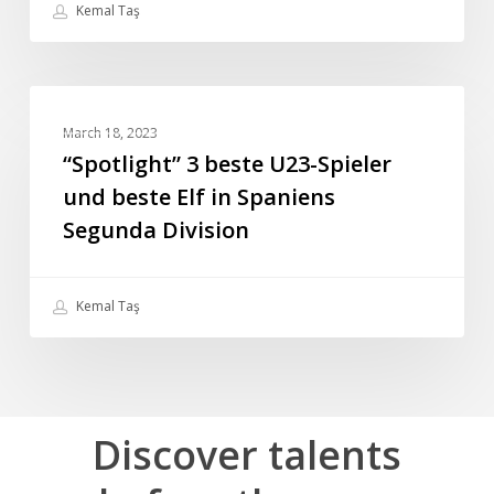
10
Kemal Taş
besten
europäischen
Ligen
“Spotlight”
UNCATEGORIZED
3
March 18, 2023
beste
“Spotlight” 3 beste U23-Spieler
U23-
und beste Elf in Spaniens
Spieler
Segunda Division
und
beste
Elf
Kemal Taş
in
Spaniens
Segunda
Division
Discover
talents