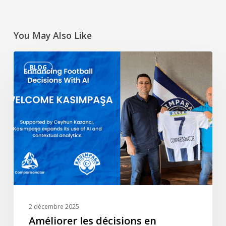
You May Also Like
Améliorer
BLOG
les
décisions
en
matière
de
football
grâce
à
l’IA
–
Bienvenue
2 décembre 2025
Kasımpaşa
Améliorer les décisions en