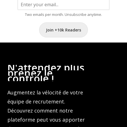
Two emails per month. Unsubscribe anytime.
Join +10k Readers
N'attendez
plus,
prenez
le
contrôle
!
Augmentez la vélocité de votre
équipe de recrutement.
Découvrez comment notre
plateforme peut vous apporter