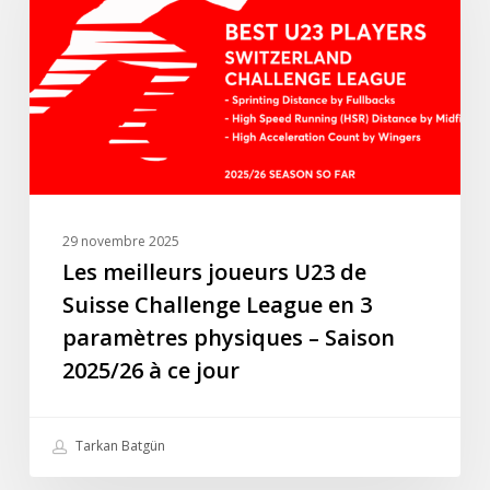
U23
de
Suisse
Challenge
League
en
3
paramètres
physiques
29 novembre 2025
–
Les meilleurs joueurs U23 de
Saison
Suisse Challenge League en 3
2025/26
paramètres physiques – Saison
à
2025/26 à ce jour
ce
jour
Tarkan Batgün