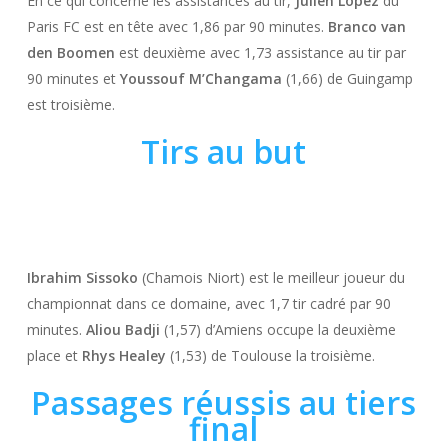
En ce qui concerne les assistances au tir,
Julien López
du
Paris FC est en tête avec 1,86 par 90 minutes.
Branco van
den Boomen
est deuxième avec 1,73 assistance au tir par
90 minutes et
Youssouf M’Changama
(1,66) de Guingamp
est troisième.
Tirs au but
Ibrahim Sissoko
(Chamois Niort) est le meilleur joueur du
championnat dans ce domaine, avec 1,7 tir cadré par 90
minutes.
Aliou Badji
(1,57) d’Amiens occupe la deuxième
place et
Rhys Healey
(1,53) de Toulouse la troisième.
Passages réussis au tiers
final