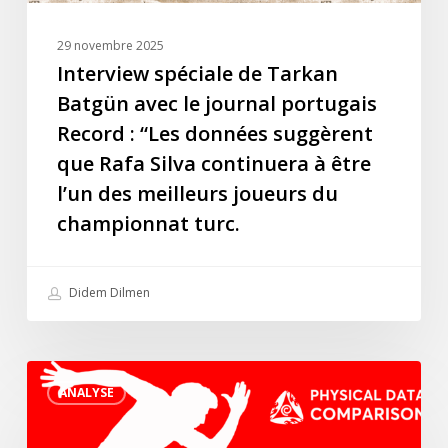
:
“Les
29 novembre 2025
données
Interview spéciale de Tarkan
suggèrent
Batgün avec le journal portugais
que
Record : “Les données suggèrent
Rafa
que Rafa Silva continuera à être
Silva
l’un des meilleurs joueurs du
continuera
à
championnat turc.
être
l’un
Didem Dilmen
des
meilleurs
joueurs
Les
du
ANALYSE
meilleurs
championnat
joueurs
turc.