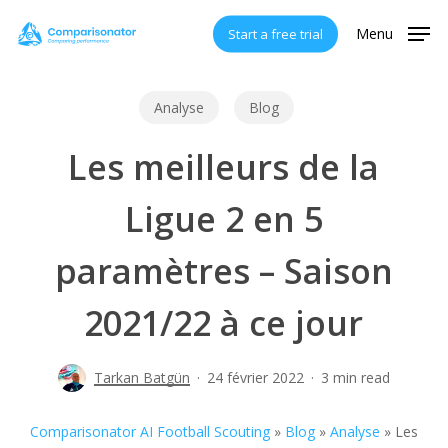
Skip
Menu
Start a free trial
to
main
content
Analyse
Blog
Les meilleurs de la
Ligue 2 en 5
paramètres – Saison
2021/22 à ce jour
Tarkan Batgün
24 février 2022
3 min read
Comparisonator AI Football Scouting
»
Blog
»
Analyse
»
Les