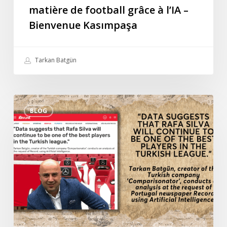
matière de football grâce à l’IA –
Bienvenue Kasımpaşa
Tarkan Batgün
Interview
BLOG
spéciale
de
Tarkan
Batgün
avec
le
journal
portugais
Record