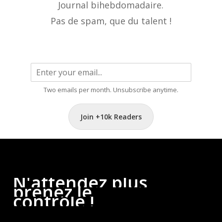
Journal bihebdomadaire.
Pas de spam, que du talent !
Two emails per month. Unsubscribe anytime.
Join +10k Readers
N'attendez
plus,
prenez
le
contrôle
!