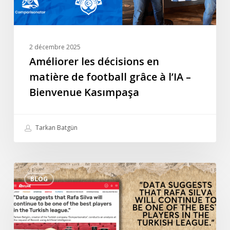
à
l’IA
–
Bienvenue
2 décembre 2025
Kasımpaşa
Améliorer les décisions en
matière de football grâce à l’IA –
Bienvenue Kasımpaşa
Tarkan Batgün
Interview
BLOG
spéciale
de
Tarkan
Batgün