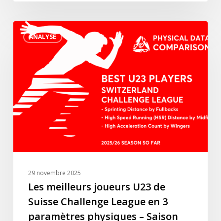
meilleurs
joueurs
Les
du
ANALYSE
meilleurs
championnat
joueurs
turc.
U23
de
Suisse
Challenge
League
en
3
paramètres
physiques
29 novembre 2025
–
Les meilleurs joueurs U23 de
Saison
Suisse Challenge League en 3
2025/26
paramètres physiques – Saison
à