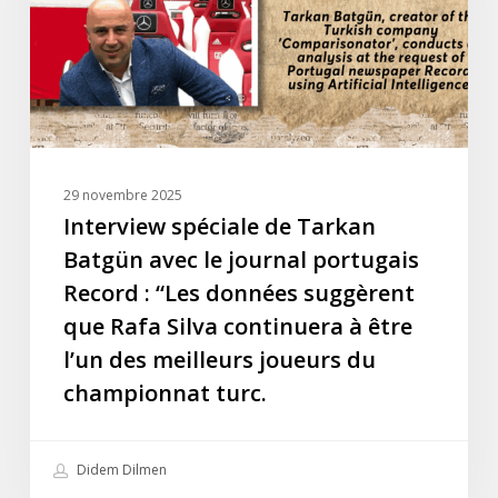
avec
le
journal
portugais
Record
:
“Les
29 novembre 2025
données
Interview spéciale de Tarkan
suggèrent
Batgün avec le journal portugais
que
Record : “Les données suggèrent
Rafa
que Rafa Silva continuera à être
Silva
l’un des meilleurs joueurs du
continuera
à
championnat turc.
être
l’un
Didem Dilmen
des