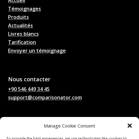
Accueil
Témoignages
Produits
Actualités
Livres blancs
Tarification
Envoyer un témoignage
AI Football Match
Predictions, Odds,
Analysis, Football Chat
Nous contacter
+90 546 449 34 45
support@comparisonator.com
Juridique
Manage Cookie Consent
Conditions générales d'utilisation
Politique de confidentialité
To provide the best experiences, we use technologies like cookies to