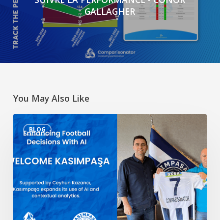
GALLAGHER
You May Also Like
Améliorer
BLOG
les
décisions
en
matière
de
football
grâce