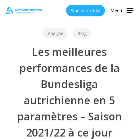
Skip
Menu
Start a free trial
to
main
content
Analyse
Blog
Les meilleures
performances de la
Bundesliga
autrichienne en 5
paramètres – Saison
2021/22 à ce jour