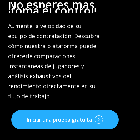
No
esperes
más,
¡toma
el
control!
Aumente la velocidad de su
equipo de contratación. Descubra
cómo nuestra plataforma puede
ofrecerle comparaciones
instantáneas de jugadores y
análisis exhaustivos del
rendimiento directamente en su
flujo de trabajo.
Iniciar una prueba gratuita