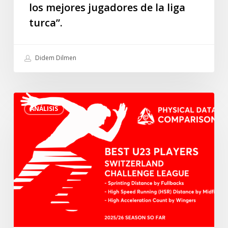
los mejores jugadores de la liga
uno
de
turca”.
los
mejores
Didem Dilmen
jugadores
de
la
Los
liga
ANÁLISIS
mejores
turca”.
jugadores
sub23
de
la
Challenge
League
suiza
en