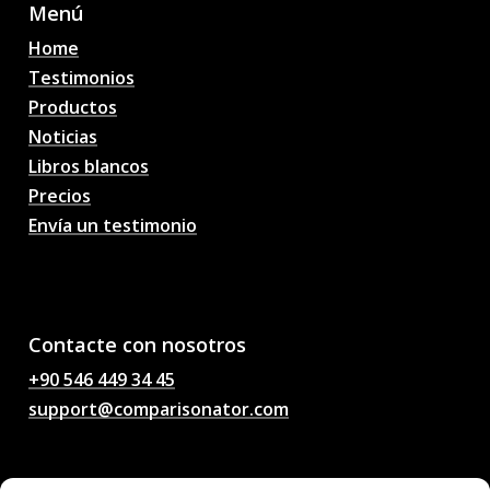
Menú
Home
Testimonios
Productos
Noticias
Libros blancos
Precios
Envía un testimonio
AI Pronósticos de
partidos de fútbol,
probabilidades, análisis,
chat de fútbol
Contacte con nosotros
+90 546 449 34 45
support@comparisonator.com
Legal