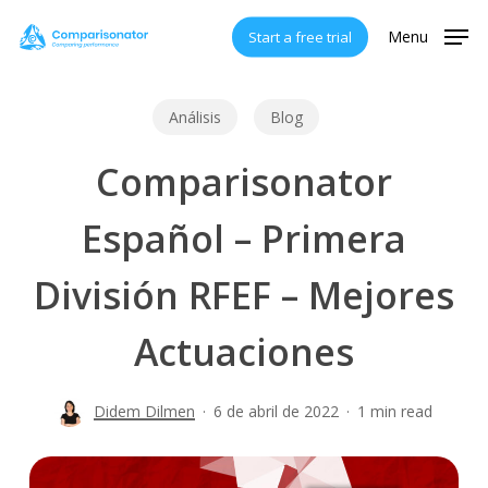
Skip
Menu
Start a free trial
to
main
content
Análisis
Blog
Comparisonator
Español – Primera
División RFEF – Mejores
Actuaciones
Didem Dilmen
6 de abril de 2022
1 min read