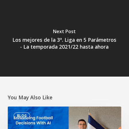
Next Post
Los mejores de la 3ª. Liga en 5 Parámetros
- La temporada 2021/22 hasta ahora
You May Also Like
Mejorar
BLOG
las
decisiones