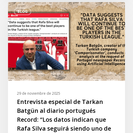
Entrevista
BLOG
especial
de
Tarkan
Batgün
al
diario
portugués
Record:
“Los
datos
indican
29 de noviembre de 2025
que
Entrevista especial de Tarkan
Rafa
Batgün al diario portugués
Silva
Record: “Los datos indican que
seguirá
Rafa Silva seguirá siendo uno de
siendo