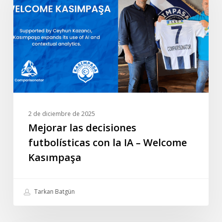
futbolísticas
con
la
IA
–
Welcome
Kasımpaşa
2 de diciembre de 2025
Mejorar las decisiones
futbolísticas con la IA – Welcome
Kasımpaşa
Tarkan Batgün