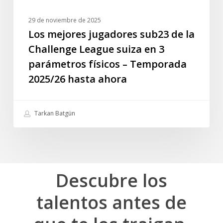
3
parámetros
29 de noviembre de 2025
físicos
Los mejores jugadores sub23 de la
–
Challenge League suiza en 3
Temporada
parámetros físicos – Temporada
2025/26
2025/26 hasta ahora
hasta
ahora
Tarkan Batgün
Descubre
los
talentos
antes
de