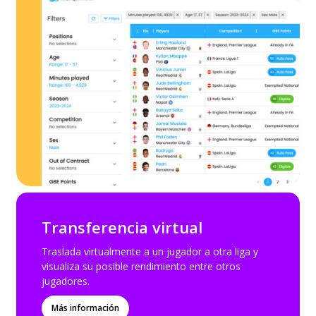
Transferencia virtual
Traslada virtualmente a un jugador a otra liga y
visualiza su posible rendimiento entre otros
jugadores.
Más información