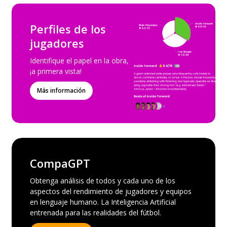
Perfiles de los
jugadores
Identifique el papel en la obra,
¡a primera vista!
Más información
CompaGPT
Obtenga análisis de todos y cada uno de los
aspectos del rendimiento de jugadores y equipos
en lenguaje humano. La Inteligencia Artificial
entrenada para las realidades del fútbol.