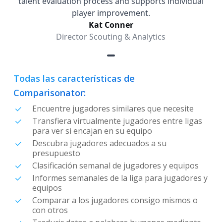
Todas las características de
Comparisonator:
Encuentre jugadores similares que necesite
Transfiera virtualmente jugadores entre ligas
para ver si encajan en su equipo
Descubra jugadores adecuados a su
presupuesto
Clasificación semanal de jugadores y equipos
Informes semanales de la liga para jugadores y
equipos
Comparar a los jugadores consigo mismos o
con otros