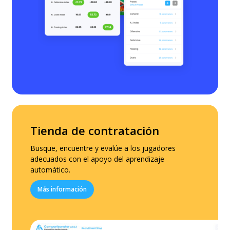
Tienda de contratación
Busque, encuentre y evalúe a los jugadores
adecuados con el apoyo del aprendizaje
automático.
Más información