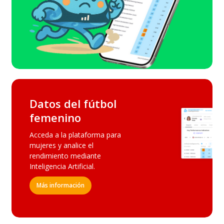
Datos del fútbol
femenino
Acceda a la plataforma para
mujeres y analice el
rendimiento mediante
Inteligencia Artificial.
Más información