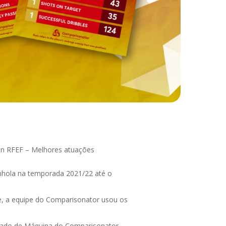
on RFEF – Melhores atuações
anhola na temporada 2021/22 até o
, a equipe do Comparisonator usou os
izado de Máquina do Comparisonator.