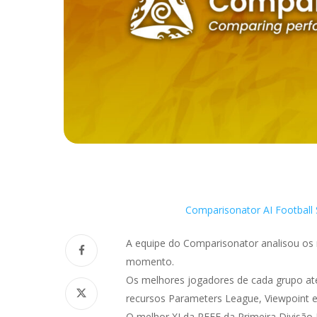
Comparisonator AI Football 
A equipe do Comparisonator analisou os 
momento.
Os melhores jogadores de cada grupo at
recursos Parameters League, Viewpoint e
O melhor XI da RFEF da Primeira Divisã