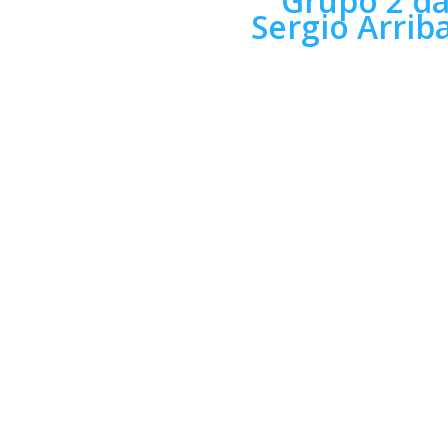
Grupo 2 da
Sergio Arrib