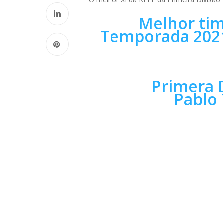
Melhor tim
Temporada 202
Primera 
Pablo 