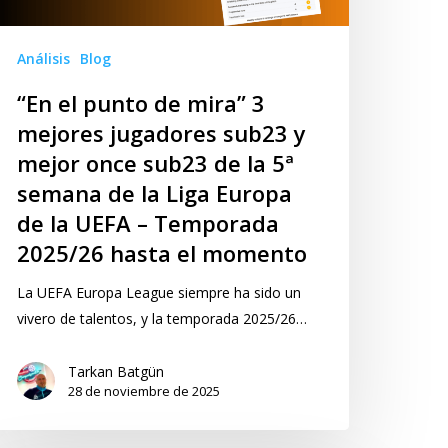
ugadores
ub23
Análisis
Blog
ejor
“En el punto de mira” 3
nce
mejores jugadores sub23 y
ub23
mejor once sub23 de la 5ª
e
semana de la Liga Europa
de la UEFA – Temporada
2025/26 hasta el momento
emana
e
La UEFA Europa League siempre ha sido un
vivero de talentos, y la temporada 2025/26…
ga
uropa
Tarkan Batgün
e
28 de noviembre de 2025
EFA