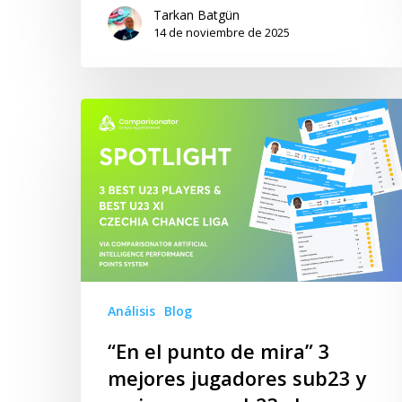
Tarkan Batgün
14 de noviembre de 2025
“En
el
punto
de
mira”
3
mejores
jugadores
sub23
Análisis
Blog
y
mejor
“En el punto de mira” 3
once
mejores jugadores sub23 y
sub23