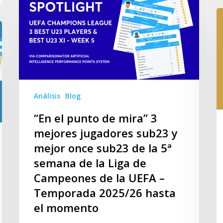
–
punto
L
T
de
3
2
mira”
m
h
3
j
el
mejores
a
m
jugadores
se
sub23
e
Análisis
Blog
y
la
mejor
“En el punto de mira” 3
t
once
mejores jugadores sub23 y
2
sub23
d
mejor once sub23 de la 5ª
de
la
semana de la Liga de
la
Su
Campeones de la UEFA –
5ª
se
Temporada 2025/26 hasta
semana
h
de
el momento
el
la
m