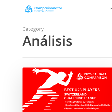
Skip
to
main
content
Category
Análisis
Los
mejores
jugadores
sub23
de
la
Challenge