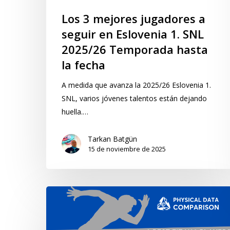
SNL
2025/26
Los 3 mejores jugadores a
Temporada
seguir en Eslovenia 1. SNL
hasta
2025/26 Temporada hasta
la
la fecha
fecha
A medida que avanza la 2025/26 Eslovenia 1.
SNL, varios jóvenes talentos están dejando
huella.…
Tarkan Batgün
15 de noviembre de 2025
“En
el
punto