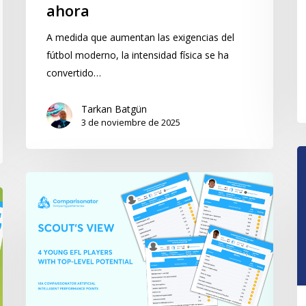
ahora
hasta
ahora
A medida que aumentan las exigencias del
fútbol moderno, la intensidad física se ha
convertido…
Tarkan Batgün
3 de noviembre de 2025
L
3
La
m
opinión
j
del
s
ojeador:
si
4
e
jóvenes
la
jugadores
Li
de