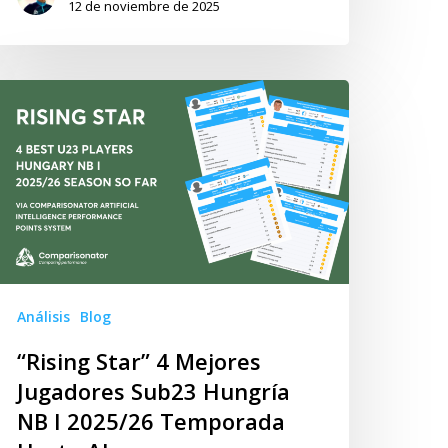
12 de noviembre de 2025
ising
ar”
ejores
ugadores
ub23
ungría
B
Análisis
Blog
025/26
emporada
“Rising Star” 4 Mejores
asta
Jugadores Sub23 Hungría
hora
NB I 2025/26 Temporada