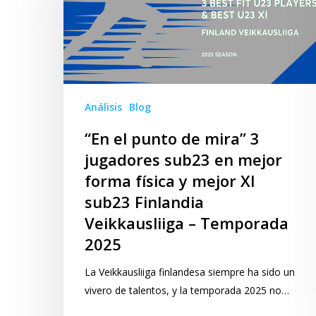
de
mira”
3
jugadores
sub23
en
Análisis
Blog
mejor
forma
“En el punto de mira” 3
física
jugadores sub23 en mejor
y
forma física y mejor XI
mejor
sub23 Finlandia
XI
Veikkausliiga – Temporada
sub23
2025
Finlandia
Veikkausliiga
La Veikkausliiga finlandesa siempre ha sido un
–
vivero de talentos, y la temporada 2025 no…
Temporada
2025