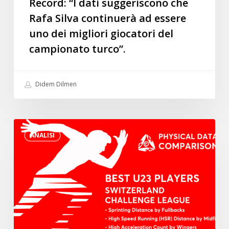
Record: “I dati suggeriscono che
continuerà
Rafa Silva continuerà ad essere
ad
uno dei migliori giocatori del
essere
uno
campionato turco”.
dei
migliori
Didem Dilmen
giocatori
del
campionato
I
turco”.
ANALISI
migliori
giocatori
U23
della
Svizzera
Challenge
League