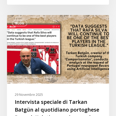
Intervista
BLOG
speciale
di
Tarkan
Batgün
al
quotidiano
portoghese
Record:
“I
dati
suggeriscono
29 Novembre 2025
che
Intervista speciale di Tarkan
Rafa
Batgün al quotidiano portoghese
Silva