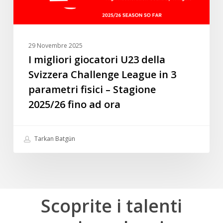
in
3
parametri
fisici
29 Novembre 2025
–
I migliori giocatori U23 della
Stagione
Svizzera Challenge League in 3
2025/26
parametri fisici – Stagione
fino
2025/26 fino ad ora
ad
ora
Tarkan Batgün
Scoprite
i
talenti