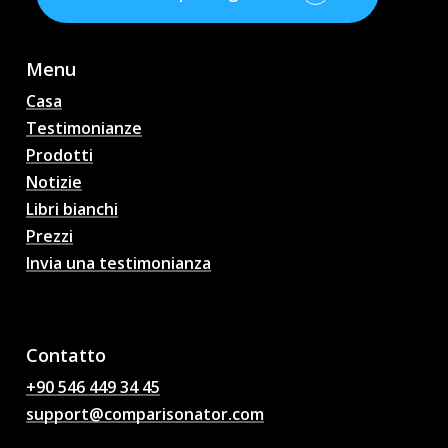
Menu
Casa
Testimonianze
Prodotti
Notizie
Libri bianchi
Prezzi
Invia una testimonianza
Pronostici di partite di
calcio AI, quote, analisi,
chat di calcio
Contatto
+90 546 449 34 45
support@comparisonator.com