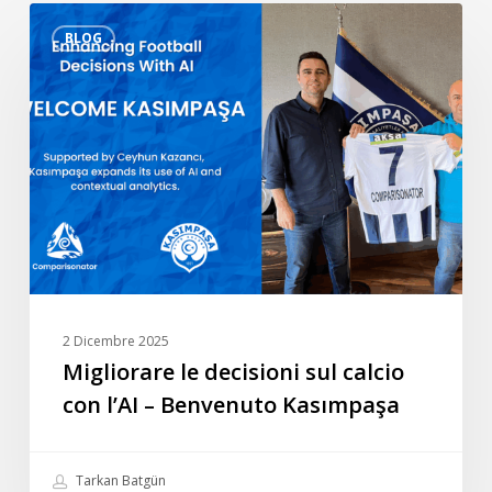
Migliorare
BLOG
le
decisioni
sul
calcio
con
l’AI
–
Benvenuto
Kasımpaşa
2 Dicembre 2025
Migliorare le decisioni sul calcio
con l’AI – Benvenuto Kasımpaşa
Tarkan Batgün