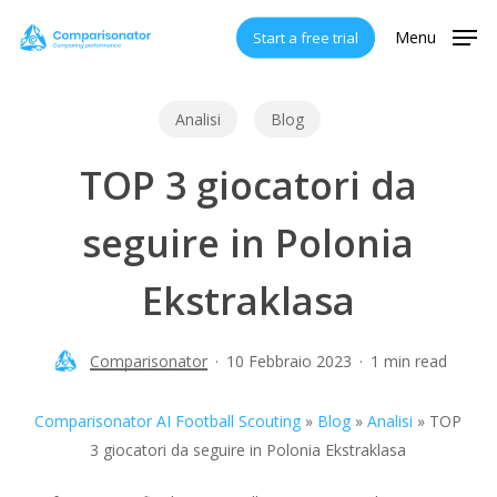
Skip
Menu
Start a free trial
to
main
content
Analisi
Blog
TOP 3 giocatori da
seguire in Polonia
Ekstraklasa
Comparisonator
10 Febbraio 2023
1 min read
Comparisonator AI Football Scouting
»
Blog
»
Analisi
»
TOP
3 giocatori da seguire in Polonia Ekstraklasa