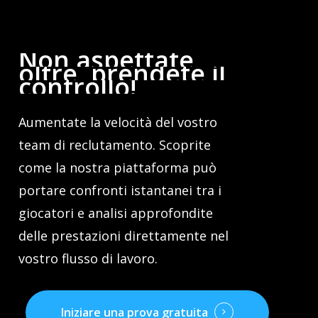
Non
aspettate
oltre,
prendete
il
controllo!
Aumentate la velocità del vostro
team di reclutamento. Scoprite
come la nostra piattaforma può
portare confronti istantanei tra i
giocatori e analisi approfondite
delle prestazioni direttamente nel
vostro flusso di lavoro.
Iniziare una prova gratuita