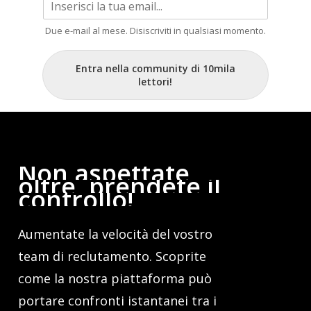
Due e-mail al mese. Disiscriviti in qualsiasi momento.
Entra nella community di 10mila
lettori!
Non
aspettate
oltre,
prendete
il
controllo!
Aumentate la velocità del vostro
team di reclutamento. Scoprite
come la nostra piattaforma può
portare confronti istantanei tra i