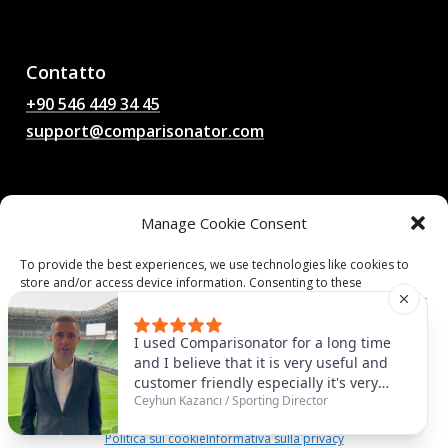
Pronostici di partite di
calcio AI, quote, analisi,
chat di calcio
Contatto
+90 546 449 34 45
support@comparisonator.com
Legale
Manage Cookie Consent
Termini e condizioni
Informativa sulla privacy
To provide the best experiences, we use technologies like cookies to
store and/or access device information. Consenting to these
Politica sui cookie
technologies will allow us to process data such as browsing behavior or
unique IDs on this site. Not consenting or withdrawing consent, may
adversely affect certain features and functions.
© 2025 Comparisonator Inc. Tutti i diritti riservati.
I used Comparisonator for a long time
and I believe that it is very useful and
customer friendly especially it's very
Accept
Ceyhun Kazancı
/
Sporting Director
useful to find some similar players that
you need. For example, we had
Politica sui cookie
Informativa sulla privacy
Abubakar as number nine and it was