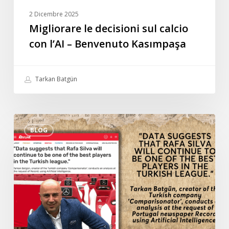
2 Dicembre 2025
Migliorare le decisioni sul calcio
con l’AI – Benvenuto Kasımpaşa
Tarkan Batgün
Intervista
BLOG
speciale
di
Tarkan
Batgün
al
quotidiano
portoghese
Record: