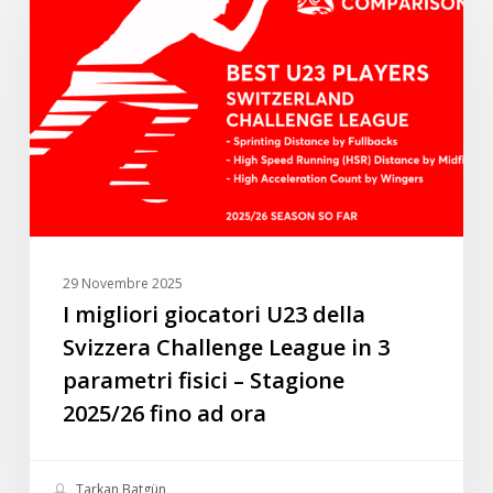
giocatori
U23
della
Svizzera
Challenge
League
in
3
parametri
fisici
29 Novembre 2025
–
I migliori giocatori U23 della
Stagione
Svizzera Challenge League in 3
2025/26
parametri fisici – Stagione
fino
2025/26 fino ad ora
ad
ora
Tarkan Batgün