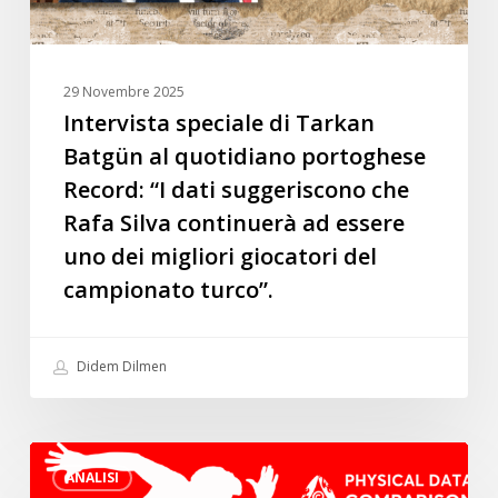
“I
dati
suggeriscono
29 Novembre 2025
che
Intervista speciale di Tarkan
Rafa
Batgün al quotidiano portoghese
Silva
Record: “I dati suggeriscono che
continuerà
Rafa Silva continuerà ad essere
ad
uno dei migliori giocatori del
essere
uno
campionato turco”.
dei
migliori
Didem Dilmen
giocatori
del
campionato
I
turco”.
ANALISI
migliori