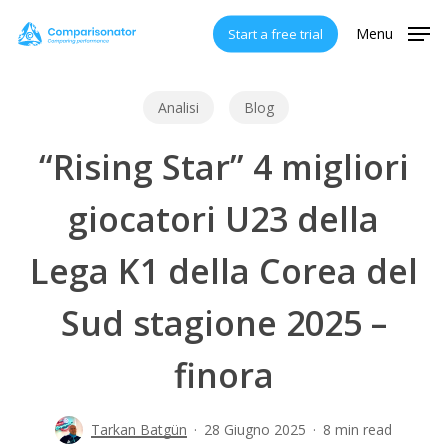
Skip
Menu
Start a free trial
to
main
content
Analisi
Blog
“Rising Star” 4 migliori
giocatori U23 della
Lega K1 della Corea del
Sud stagione 2025 –
finora
Tarkan Batgün
28 Giugno 2025
8 min read