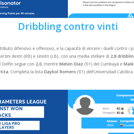
Dribbling contro vinti
tributo difensivo e offensivo, e la capacità di vincere i duelli contro i
terzini destri (RB) e sinistri (LB), con una media stellare di
2,8 dribblin
el Delfin segue con
2,0
, mentre
Melvin Díaz
(’01) del Cumbayá e
Maik
rtita
. Completa la lista
Daykol Romero
(’01) dell’Universidad Católic