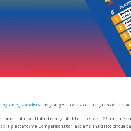
ting
»
Blog
»
Analisi
»
I migliori giocatori U23 della Liga Pro dell’Ecu
e come centro per i talenti emergenti del calcio sotto i 23 anni, mette
ndo la
piattaforma Comparisonator
, abbiamo analizzato cinque par