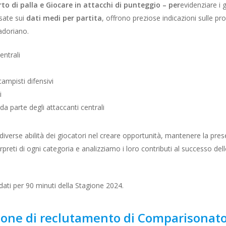
rto di palla e Giocare in attacchi di punteggio – per
evidenziare i 
asate sui
dati medi per partita
, offrono preziose indicazioni sulle pr
adoriano.
entrali
campisti difensivi
i
a parte degli attaccanti centrali
iverse abilità dei giocatori nel creare opportunità, mantenere la presen
terpreti di ogni categoria e analizziamo i loro contributi al successo del
 dati per 90 minuti della Stagione 2024.
ione di reclutamento di Comparisonato