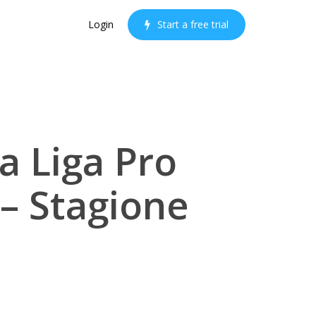
Login
S
t
a
r
t
a
f
r
e
e
t
r
i
a
l
la Liga Pro
 – Stagione