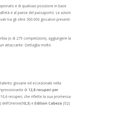
mpionato e di qualsiasi posizione in base
, all’età e al paese del passaporto. Le azioni
ati tra gli oltre 300.000 giocatori presenti
erbia (o di 275 competizioni), aggiungere la
rca un attaccante. Dettaglia molto
n talento giovane ed eccezionale nella
impressionante di
12,8 recuperi per
i
10,6 recuperi
, che riflette la sua promessa
) dell’Orense
(10,3
) e
Edilson Cabeza
(’02)