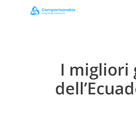
Skip
to
main
content
I migliori
dell’Ecuad