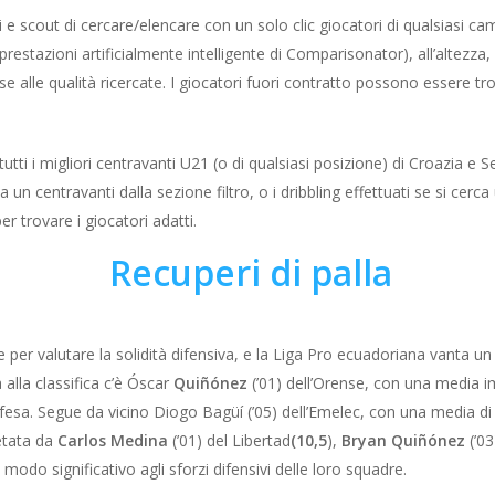
e scout di cercare/elencare con un solo clic giocatori di qualsiasi ca
di prestazioni artificialmente intelligente di Comparisonator), all’altezza
se alle qualità ricercate. I giocatori fuori contratto possono essere trov
tti i migliori centravanti U21 (o di qualsiasi posizione) di Croazia e S
erca un centravanti dalla sezione filtro, o i dribbling effettuati se si ce
r trovare i giocatori adatti.
Recuperi di palla
e per valutare la solidità difensiva, e la Liga Pro ecuadoriana vanta u
 alla classifica c’è Óscar
Quiñónez
(’01) dell’Orense, con una media 
ifesa. Segue da vicino
Diogo Bagüí
(’05) dell’Emelec, con una media d
letata da
Carlos Medina
(’01) del Libertad
(10,5
),
Bryan Quiñónez
(’03
 modo significativo agli sforzi difensivi delle loro squadre.