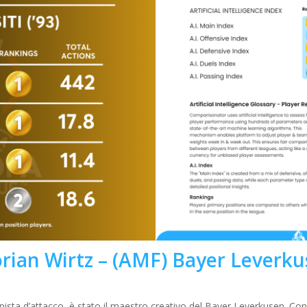
orian Wirtz
– (AMF)
Bayer Leverku
ista d’attacco, è stato il maestro creativo del Bayer Leverkusen. 