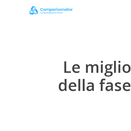
Skip
to
main
content
Le miglio
della fas