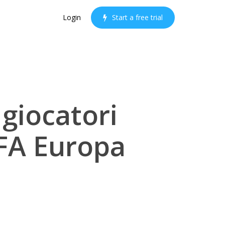
Login
S
t
a
r
t
a
f
r
e
e
t
r
i
a
l
 giocatori
EFA Europa