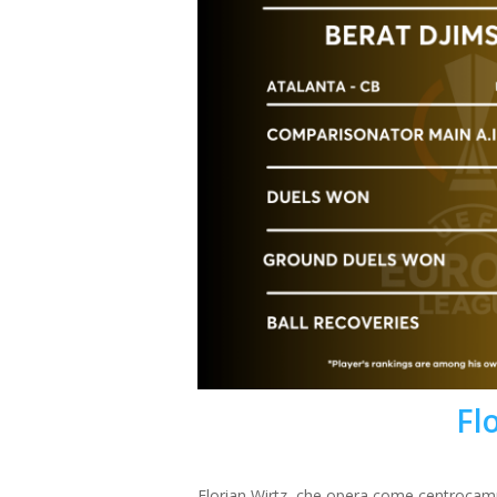
Fl
Florian Wirtz, che opera come centrocamp